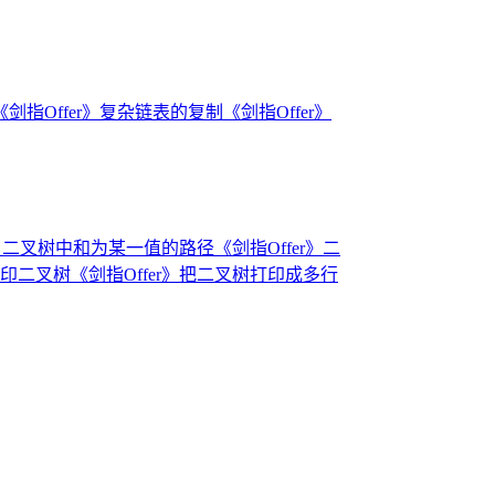
《剑指Offer》复杂链表的复制
《剑指Offer》
er》二叉树中和为某一值的路径
《剑指Offer》二
打印二叉树
《剑指Offer》把二叉树打印成多行