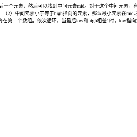
后一个元素，然后可以找到中间元素mid。对于这个中间元素，有
；（2）中间元素小于等于high指向的元素，那么最小元素在mid之前
终在第二个数组。依次循环，当最后low和high相差1时，low指