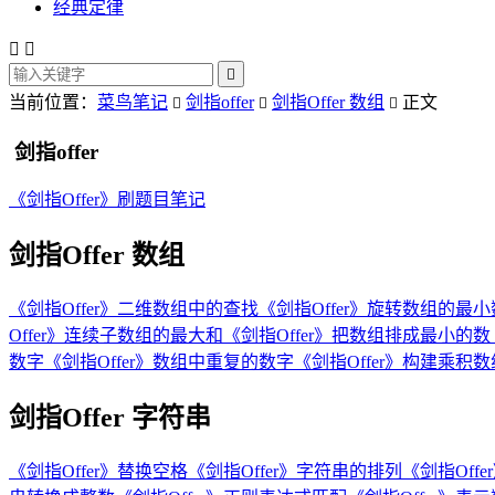
经典定律



当前位置：
菜鸟笔记
剑指offer
剑指Offer 数组
正文



剑指offer
《剑指Offer》刷题目笔记
剑指Offer 数组
《剑指Offer》二维数组中的查找
《剑指Offer》旋转数组的最
Offer》连续子数组的最大和
《剑指Offer》把数组排成最小的数
数字
《剑指Offer》数组中重复的数字
《剑指Offer》构建乘积数
剑指Offer 字符串
《剑指Offer》替换空格
《剑指Offer》字符串的排列
《剑指Off