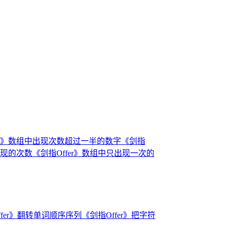
fer》数组中出现次数超过一半的数字
《剑指
出现的次数
《剑指Offer》数组中只出现一次的
ffer》翻转单词顺序序列
《剑指Offer》把字符