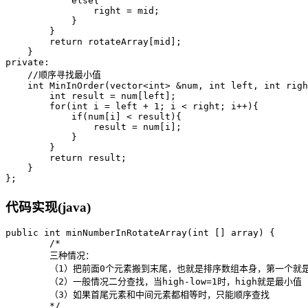
            else{

                right = mid;

            }

        }

        return rotateArray[mid];

    }

private:

    //顺序寻找最小值

    int MinInOrder(vector<int> &num, int left, int righ
        int result = num[left];

        for(int i = left + 1; i < right; i++){

            if(num[i] < result){

                result = num[i];

            }

        }

        return result;

    }

代码实现(java)
public int minNumberInRotateArray(int [] array) {

        /*

        三种情况：

        （1）把前面0个元素搬到末尾，也就是排序数组本身，第一个就是
        （2）一般情况二分查找，当high-low=1时，high就是最小值

        （3）如果首尾元素和中间元素都相等时，只能顺序查找

        */
