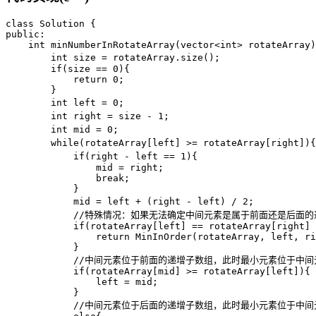
class Solution {

public:

    int minNumberInRotateArray(vector<int> rotateArray)
        int size = rotateArray.size();               
        if(size == 0){

            return 0;

        }

        int left = 0;                                 
        int right = size - 1;                         
        int mid = 0;                                 
        while(rotateArray[left] >= rotateArray[right]
            if(right - left == 1){                   
                mid = right;

                break;

            }

            mid = left + (right - left) / 2;        
            //特殊情况：如果无法确定中间元素是属于前面还是后面
            if(rotateArray[left] == rotateArray[right] 
                return MinInOrder(rotateArray, left, ri
            }

            //中间元素位于前面的递增子数组，此时最小元素位于中间
            if(rotateArray[mid] >= rotateArray[left]){

                left = mid;

            }

            //中间元素位于后面的递增子数组，此时最小元素位于中间