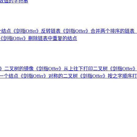
示数值的字符串
个结点
《剑指Offer》反转链表
《剑指Offer》合并两个排序的链表
《剑指Offer》删除链表中重复的结点
er》二叉树的镜像
《剑指Offer》从上往下打印二叉树
《剑指Off
下一个结点
《剑指Offer》对称的二叉树
《剑指Offer》按之字顺序