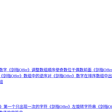
小数字
《剑指Offer》调整数组顺序使奇数位于偶数前面
《剑指Of
《剑指Offer》数组中的逆序对
《剑指Offer》数字在排序数组中
组
er》第一个只出现一次的字符
《剑指Offer》左旋转字符串
《剑指O