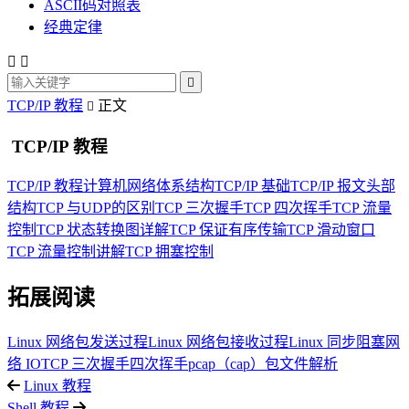
ASCII码对照表
经典定律



TCP/IP 教程
正文

TCP/IP 教程
TCP/IP 教程
计算机网络体系结构
TCP/IP 基础
TCP/IP 报文头部
结构
TCP 与UDP的区别
TCP 三次握手
TCP 四次挥手
TCP 流量
控制
TCP 状态转换图详解
TCP 保证有序传输
TCP 滑动窗口
TCP 流量控制讲解
TCP 拥塞控制
拓展阅读
Linux 网络包发送过程
Linux 网络包接收过程
Linux 同步阻塞网
络 IO
TCP 三次握手四次挥手
pcap（cap）包文件解析
Linux 教程
Shell 教程