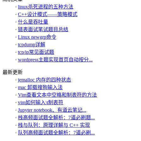
·
linux杀死进程的五种方法
·
C++设计模式——策略模式
·
什么是吞吐量
·
链表面试笔试题目总结
·
Linux newgrp命令
·
tcpdump详解
·
tcp/ip常见面试题
·
wordpress主题实现首页自动按分...
最新更新
·
jemalloc 内存的四种状态
·
mac 卸载搜狗输入法
·
Vim查看文本中空格和制表符的方法
·
vim如何输入\t制表符
·
Jupyter notebook、有道云笔记...
·
栈高频面试题全解析：7道必刷题...
·
栈与队列：原理详解与 C++ 实现
·
队列高频面试题全解析：7道必刷...