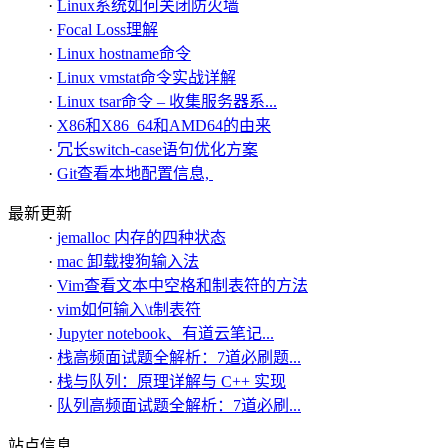
·
Linux系统如何关闭防火墙
·
Focal Loss理解
·
Linux hostname命令
·
Linux vmstat命令实战详解
·
Linux tsar命令 – 收集服务器系...
·
X86和X86_64和AMD64的由来
·
冗长switch-case语句优化方案
·
Git查看本地配置信息,
最新更新
·
jemalloc 内存的四种状态
·
mac 卸载搜狗输入法
·
Vim查看文本中空格和制表符的方法
·
vim如何输入\t制表符
·
Jupyter notebook、有道云笔记...
·
栈高频面试题全解析：7道必刷题...
·
栈与队列：原理详解与 C++ 实现
·
队列高频面试题全解析：7道必刷...
站点信息