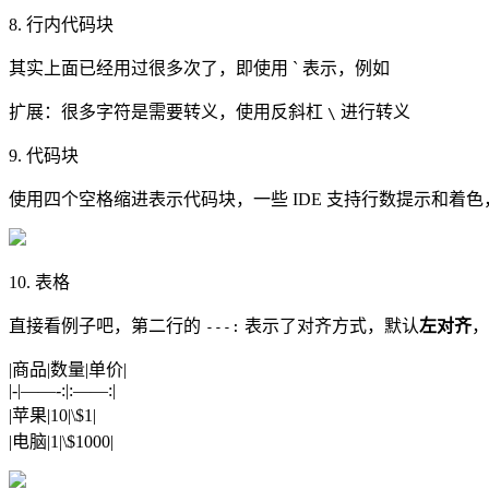
8. 行内代码块
其实上面已经用过很多次了，即使用 ` 表示，例如
扩展：很多字符是需要转义，使用反斜杠
进行转义
\
9. 代码块
使用四个空格缩进表示代码块，一些 IDE 支持行数提示和着色
10. 表格
直接看例子吧，第二行的
表示了对齐方式，默认
左对齐
---:
|商品|数量|单价|
|-|——-:|:——:|
|苹果|10|\$1|
|电脑|1|\$1000|