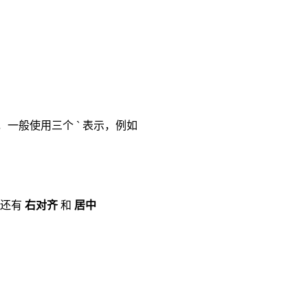
，一般使用三个 ` 表示，例如
，还有
右对齐
和
居中