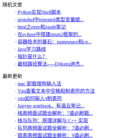
随机文章
·
Python实现Shell脚本
·
protobuf中repeated类型变量赋...
·
html之etree和xpath笔记
·
在eclipse中搭建struts2框架的...
·
容器技术的基石：namespace和cg...
·
Java学习路线
·
指针是什么？
·
最短路径算法-----Dijkstra迪杰...
最新更新
·
mac 卸载搜狗输入法
·
Vim查看文本中空格和制表符的方法
·
vim如何输入\t制表符
·
Jupyter notebook、有道云笔记...
·
栈高频面试题全解析：7道必刷题...
·
栈与队列：原理详解与 C++ 实现
·
队列高频面试题全解析：7道必刷...
·
链表高频面试题全解析：9道必刷...