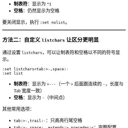
制表符
：显示为
^I
空格
：仍然显示为空格
要关闭显示，执行
。
:set nolist
方法二：自定义
让区分更明显
listchars
通过设置
，可以让制表符和空格以不同的符号显
listchars
示。
:set listchars=tab:>-,space:·

制表符
：显示为
（一个
后面跟连续的
，长度与
>---
>
-
Tab 宽度一致）
空格
：显示为
（中间点）
·
其他常用选项：
：只高亮行尾空格
tab:>-,trail:-
：完整配置
tab:>-,space:.,extends:>,precedes:<