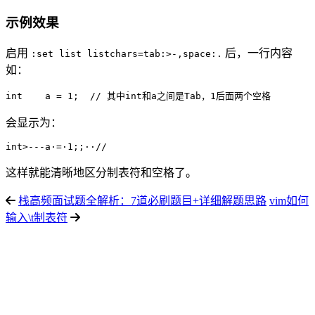
示例效果
启用
后，一行内容
:set list listchars=tab:>-,space:.
如：
会显示为：
这样就能清晰地区分制表符和空格了。
栈高频面试题全解析：7道必刷题目+详细解题思路
vim如何
输入\t制表符