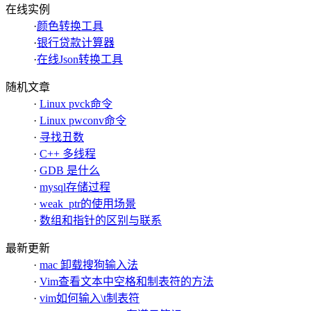
在线实例
·
颜色转换工具
·
银行贷款计算器
·
在线Json转换工具
随机文章
·
Linux pvck命令
·
Linux pwconv命令
·
寻找丑数
·
C++ 多线程
·
GDB 是什么
·
mysql存储过程
·
weak_ptr的使用场景
·
数组和指针的区别与联系
最新更新
·
mac 卸载搜狗输入法
·
Vim查看文本中空格和制表符的方法
·
vim如何输入\t制表符