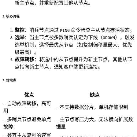
新主节点，并重新配置其他从节点。
2. 核心流程
监控
：哨兵节点通过
命令检查主从节点存活状态。
PING
选举
：当主节点被多数哨兵认定为下线（
），触发
ODOWN
选举机制，选择最优从节点（如复制偏移量最大、优先
级最高）。
故障转移
：将选中的从节点提升为新主节点，其他从节
点指向新主节点，通知客户端更新连接。
3. 优缺点
优点
缺点
– 自动故障转移，高可
– 不支持数据分片，单机存储限制
用
– 多哨兵节点避免单点
– 主节点写压力大，无法横向扩展数
故障
据量
– 兼容主从复制的读写