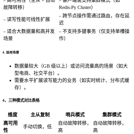
– 高可用性（主从 + 自动
– 客户端需支持集群模式（如
故障转移）
Redis-Py Cluster）
– 跨节点操作需通过路由，存在延
– 读写性能可线性扩展
迟
– 适合大数据量和高并发
– 不支持多键事务（仅支持单槽操
场景
作）
4. 适用场景
数据量较大（GB 级以上）或访问流量高的场景（如大
型电商、社交平台）。
需要水平扩展读写能力的业务（如实时统计、分布式缓
存）。
4、三种模式对比表格
维度
主从复制
哨兵模式
集群模式
高可用
自动故障转移，
自动故障转移，
手动切换，低
性
高
高