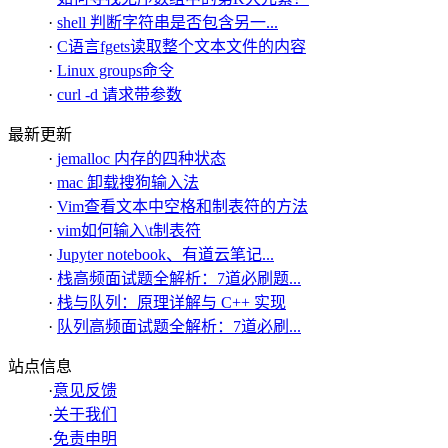
·
shell 判断字符串是否包含另一...
·
C语言fgets读取整个文本文件的内容
·
Linux groups命令
·
curl -d 请求带参数
最新更新
·
jemalloc 内存的四种状态
·
mac 卸载搜狗输入法
·
Vim查看文本中空格和制表符的方法
·
vim如何输入\t制表符
·
Jupyter notebook、有道云笔记...
·
栈高频面试题全解析：7道必刷题...
·
栈与队列：原理详解与 C++ 实现
·
队列高频面试题全解析：7道必刷...
站点信息
·
意见反馈
·
关于我们
·
免责申明