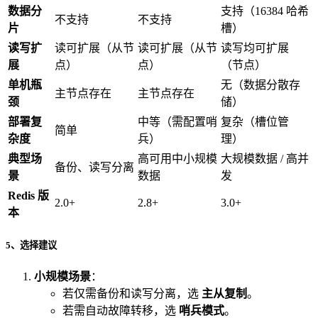
数据分
支持（16384 哈希
不支持
不支持
片
槽）
读写扩
读可扩展（从节
读可扩展（从节
读写均可扩展
展
点）
点）
（节点）
单机瓶
无（数据分散存
主节点存在
主节点存在
颈
储）
部署复
中等（需配置哨
复杂（槽位管
简单
杂度
兵）
理）
典型场
高可用中小规模
大规模数据 / 高并
备份、读写分离
景
数据
发
Redis 版
2.0+
2.8+
3.0+
本
5、选择建议
小规模场景
：
若仅需备份和读写分离，选
主从复制
。
若需自动故障转移，选
哨兵模式
。