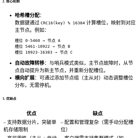
2. 核心机制
哈希槽分配
：
数据键通过
计算槽位，映射到对应
CRC16(key) % 16384
主节点。例如：
槽位 0-5460 → 节点 A

槽位 5461-10922 → 节点 B

自动故障转移
：与哨兵模式类似，主节点故障时，从节
点自动提升为新主节点，并重新分配槽位。
横向扩展
：可通过添加节点组（主从对）动态调整槽位
分布，无需停机。
3. 优缺点
优点
缺点
– 支持数据分片，突破单
– 配置和管理复杂（需手动分配槽
机存储限制
位）