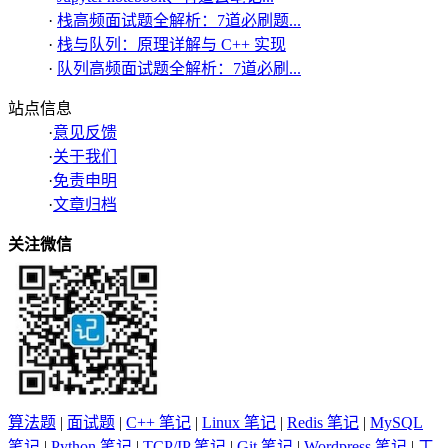
·
栈高频面试题全解析：7道必刷题...
·
栈与队列：原理详解与 C++ 实现
·
队列高频面试题全解析：7道必刷...
站点信息
·
意见反馈
·
关于我们
·
免责申明
·
文章归档
关注微信
算法题
|
面试题
|
C++ 笔记
|
Linux 笔记
|
Redis 笔记
|
MySQL
笔记
|
Python 笔记
|
TCP/IP 笔记
|
Git 笔记
|
Wordpress 笔记
|
工