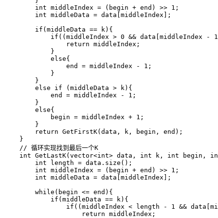
        }

        int middleIndex = (begin + end) >> 1;

        int middleData = data[middleIndex];

        if(middleData == k){

            if((middleIndex > 0 && data[middleIndex - 1
                return middleIndex;

            }

            else{

                end = middleIndex - 1;

            }

        }

        else if (middleData > k){

            end = middleIndex - 1;

        }

        else{

            begin = middleIndex + 1;

        }

        return GetFirstK(data, k, begin, end);

    }

    // 循环实现找到最后一个K

    int GetLastK(vector<int> data, int k, int begin, in
        int length = data.size();

        int middleIndex = (begin + end) >> 1;

        int middleData = data[middleIndex];

        while(begin <= end){

            if(middleData == k){

                if((middleIndex < length - 1 && data[mi
                    return middleIndex;
