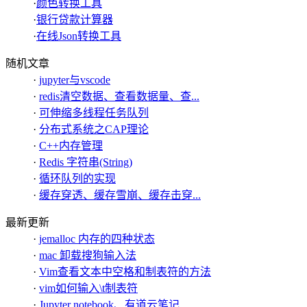
·
颜色转换工具
·
银行贷款计算器
·
在线Json转换工具
随机文章
·
jupyter与vscode
·
redis清空数据、查看数据量、查...
·
可伸缩多线程任务队列
·
分布式系统之CAP理论
·
C++内存管理
·
Redis 字符串(String)
·
循环队列的实现
·
缓存穿透、缓存雪崩、缓存击穿...
最新更新
·
jemalloc 内存的四种状态
·
mac 卸载搜狗输入法
·
Vim查看文本中空格和制表符的方法
·
vim如何输入\t制表符
·
Jupyter notebook、有道云笔记...