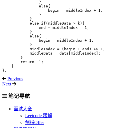
                }

                else{

                    begin = middleIndex + 1;

                }

            }

            else if(middleData > k){

                end = middleIndex - 1;

            }

            else{

                begin = middleIndex + 1;

            }

            middleIndex = (begin + end) >> 1;

            middleData = data[middleIndex];

        }

        return -1;

    }

Previous
Next
笔记导航
面试大全
Leetcode 题解
剑指Offer