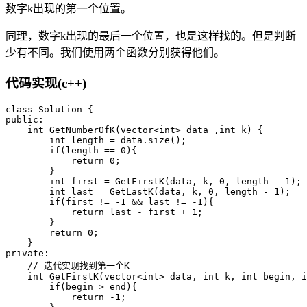
数字k出现的第一个位置。
同理，数字k出现的最后一个位置，也是这样找的。但是判断
少有不同。我们使用两个函数分别获得他们。
代码实现(c++)
class Solution {

public:

    int GetNumberOfK(vector<int> data ,int k) {

        int length = data.size();

        if(length == 0){

            return 0;

        }

        int first = GetFirstK(data, k, 0, length - 1);

        int last = GetLastK(data, k, 0, length - 1);

        if(first != -1 && last != -1){

            return last - first + 1;

        }

        return 0;

    }

private:

    // 迭代实现找到第一个K

    int GetFirstK(vector<int> data, int k, int begin, i
        if(begin > end){

            return -1;
