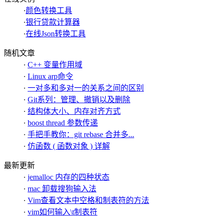
·
颜色转换工具
·
银行贷款计算器
·
在线Json转换工具
随机文章
·
C++ 变量作用域
·
Linux arp命令
·
一对多和多对一的关系之间的区别
·
Git系列：管理、撤销以及删除
·
结构体大小、内存对齐方式
·
boost thread 参数传递
·
手把手教你：git rebase 合并多...
·
仿函数 ( 函数对象 ) 详解
最新更新
·
jemalloc 内存的四种状态
·
mac 卸载搜狗输入法
·
Vim查看文本中空格和制表符的方法
·
vim如何输入\t制表符