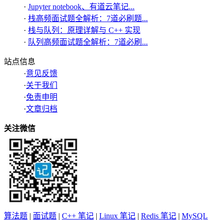
·
Jupyter notebook、有道云笔记...
·
栈高频面试题全解析：7道必刷题...
·
栈与队列：原理详解与 C++ 实现
·
队列高频面试题全解析：7道必刷...
站点信息
·
意见反馈
·
关于我们
·
免责申明
·
文章归档
关注微信
算法题
|
面试题
|
C++ 笔记
|
Linux 笔记
|
Redis 笔记
|
MySQL