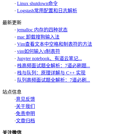
·
Linux shutdown命令
·
Logstash常用配置和日志解析
最新更新
·
jemalloc 内存的四种状态
·
mac 卸载搜狗输入法
·
Vim查看文本中空格和制表符的方法
·
vim如何输入\t制表符
·
Jupyter notebook、有道云笔记...
·
栈高频面试题全解析：7道必刷题...
·
栈与队列：原理详解与 C++ 实现
·
队列高频面试题全解析：7道必刷...
站点信息
·
意见反馈
·
关于我们
·
免责申明
·
文章归档
关注微信