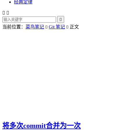
经典定律



当前位置：
菜鸟笔记
Git 笔记
正文


将多次commit合并为一次