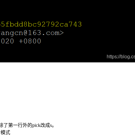
了第一行外的pick改成s。
令模式