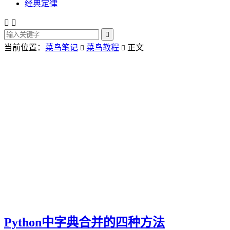
经典定律



当前位置：
菜鸟笔记
菜鸟教程
正文


Python中字典合并的四种方法