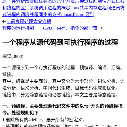
原子类分析
改变线程状态的八个方法
六种进程间通信方式
进程
和线程的区别
系统调用
进程的概念
linux共享内存
进程间通讯方
式
进程的调度
线程同步的方式
mmap和shm 区别
C语言预处理命令详解
程序的运行机制——CPU、内存、指令的那些事
一个程序从源代码到可执行程序的过程
阅读(3808)
一个源程序到一个可执行程序的过程：预编译、编译、汇编、
链接。
其中，编译是主要部分，其中又分为六个部分：词法分析、语
法分析、语义分析、中间代码生成、目标代码生成和优化。
链接中，分为静态链接和动态链接，本文主要是静态链接。
一、预编译：主要处理源代码文件中的以“#”开头的预编译指
令。处理规则见下
1.删除所有的#define，展开所有的宏定义。
2.处理所有的条件预编译指令，如“#if”、“#endif”、“#ifdef”、