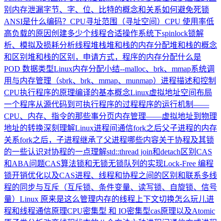
别
内存泄漏
字节、字、位、比特的概念和关系
如何避免死锁
ANSI是什么编码？
CPU寻址范围（寻址空间）
CPU 使用率低
高负载的原因
创建多少个线程合适
操作系统下spinlock锁解
析、模拟及损耗分析
线程堆栈
堆和栈的内存分配
堆和栈的概念
和区别
堆和栈的区别，申请方式，程序的内存分配
什么是
POD 数据类型
Linux内存分配小结--malloc、brk、mmap
系统调
用与内存管理（sbrk、brk、mmap、munmap）
进程描述和控制
CPU执行程序的原理
编译的基本概念
Linux虚拟地址空间布局
一个程序从源代码到可执行程序的过程
程序的运行机制——
CPU、内存、指令的那些事
分页内存管理——虚拟地址到物理
地址的转换
深刻理解Linux进程间通信
fork之后父子进程的内存
关系
fork之后，子进程继承了父进程哪些内容
关于协程及其锁
的一些认识
对协程的一点理解
std::thread join和detach区别
CAS
和ABA问题
CAS算法
锁和无锁
无锁队列的实现
Lock-Free 编程
锁开销优化以及CAS
进程、线程和协程之间的区别和联系
多线
程的同步与互斥（互斥锁、条件变量、读写锁、自旋锁、信号
量）
Linux 原来是这么管理内存的
线程上下文切换怎么玩儿
进
程和线程通信原理
CPU密集型 和 IO密集型
cas原理以及Atomic