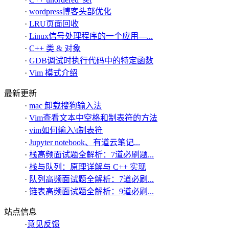
·
wordpress博客头部优化
·
LRU页面回收
·
Linux信号处理程序的一个应用—...
·
C++ 类 & 对象
·
GDB调试时执行代码中的特定函数
·
Vim 模式介绍
最新更新
·
mac 卸载搜狗输入法
·
Vim查看文本中空格和制表符的方法
·
vim如何输入\t制表符
·
Jupyter notebook、有道云笔记...
·
栈高频面试题全解析：7道必刷题...
·
栈与队列：原理详解与 C++ 实现
·
队列高频面试题全解析：7道必刷...
·
链表高频面试题全解析：9道必刷...
站点信息
·
意见反馈