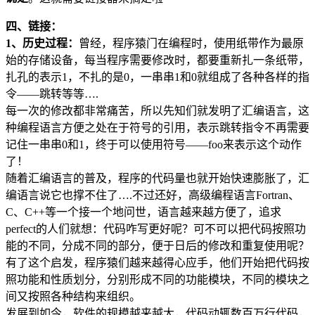
四、链接：
1、历史过程：
曾经，程序猿门在编程时，使用纸带作为最原
始的存储设备，每当程序需要修改时，都要重新扎一条纸带，
扎孔的表示1，不扎的是0，一串串1和0就组成了各种各样的指
令——跳转等等….
每一次的修改都非常痛苦，所以先知们就发明了汇编语言，这
种编程语言方便之处在于符号的引用，表示跳转指令不再需要
记住一串串0和1，终于可以使用符号——foo来表示这个动作
了！
随着汇编语言的普及，程序的代码量也就开始快速膨胀了，汇
编语言说它也撑不住了….不过还好，高级编程语言Fortran、
C、C++等一个接一个地问世，语言越来越方便了，追求
perfect的人们就想：代码咋写更好呢？可不可以把代码按照功
能的不同，分成不同的部分，便于日后的修改和重复使用呢？
有了这个启发，程序猿们越来越得心应手，他们开始把代码按
照功能和性质划分，分别形成不同的功能模块，不同的模块之
间又按照各种结构来组织。
发展到如今，软件的规模越来越大，代码动辄数百万行代码，