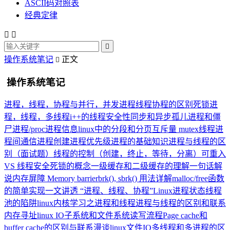
ASCII码对照表
经典定律



操作系统笔记
正文

操作系统笔记
进程，线程，协程与并行，并发
进程线程协程的区别
死锁
进
程，线程，多线程
i++的线程安全性
同步和异步
孤儿进程和僵
尸进程
/proc进程信息
linux中的分段和分页
互斥量 mutex
线程
进
程间通信
进程创建
进程优先级
进程的基础知识
进程与线程的区
别（面试题）
线程的控制（创建，终止，等待，分离）
可重入
VS 线程安全
死锁的概念
一级缓存和二级缓存的理解
一句话解
说内存屏障 Memory barrier
brk(), sbrk() 用法详解
malloc/free函数
的简单实现
一文讲透 “进程、线程、协程”
Linux进程状态
线程
池的陷阱
linux内核学习之进程和线程
进程与线程的区别和联系
内存寻址
linux IO子系统和文件系统读写流程
Page cache和
buffer cache的区别与联系
漫谈linux文件IO
多线程和多进程的区