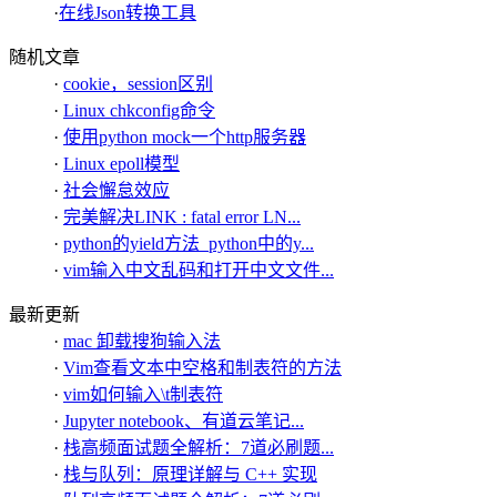
·
在线Json转换工具
随机文章
·
cookie，session区别
·
Linux chkconfig命令
·
使用python mock一个http服务器
·
Linux epoll模型
·
社会懈怠效应
·
完美解决LINK : fatal error LN...
·
python的yield方法_python中的y...
·
vim输入中文乱码和打开中文文件...
最新更新
·
mac 卸载搜狗输入法
·
Vim查看文本中空格和制表符的方法
·
vim如何输入\t制表符
·
Jupyter notebook、有道云笔记...
·
栈高频面试题全解析：7道必刷题...
·
栈与队列：原理详解与 C++ 实现