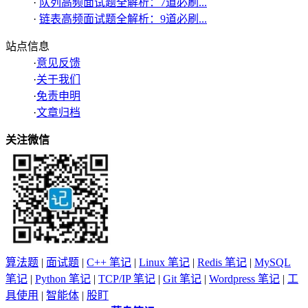
·
队列高频面试题全解析：7道必刷...
·
链表高频面试题全解析：9道必刷...
站点信息
·
意见反馈
·
关于我们
·
免责申明
·
文章归档
关注微信
算法题
|
面试题
|
C++ 笔记
|
Linux 笔记
|
Redis 笔记
|
MySQL
笔记
|
Python 笔记
|
TCP/IP 笔记
|
Git 笔记
|
Wordpress 笔记
|
工
具使用
|
智能体
|
股盯