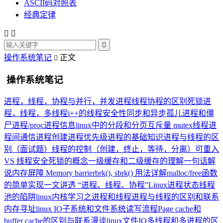
ASCII码对照表
经典定律



操作系统笔记
正文

操作系统笔记
进程，线程，协程与并行，并发
进程线程协程的区别
死锁
进
程，线程，多线程
i++的线程安全性
同步和异步
孤儿进程和僵
尸进程
/proc进程信息
linux中的分段和分页
互斥量 mutex
线程
进
程间通信
进程创建
进程优先级
进程的基础知识
进程与线程的区
别（面试题）
线程的控制（创建，终止，等待，分离）
可重入
VS 线程安全
死锁的概念
一级缓存和二级缓存的理解
一句话解
说内存屏障 Memory barrier
brk(), sbrk() 用法详解
malloc/free函数
的简单实现
一文讲透 “进程、线程、协程”
Linux进程状态
线程
池的陷阱
linux内核学习之进程和线程
进程与线程的区别和联系
内存寻址
linux IO子系统和文件系统读写流程
Page cache和
buffer cache的区别与联系
漫谈linux文件IO
多线程和多进程的区