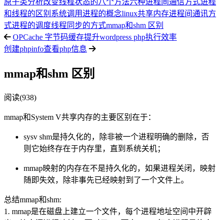
原子类分析
改变线程状态的八个方法
六种进程间通信方式
进程
和线程的区别
系统调用
进程的概念
linux共享内存
进程间通讯方
式
进程的调度
线程同步的方式
mmap和shm 区别
OPCache 字节码缓存提升wordpress php执行效率
创建phpinfo查看php信息
mmap和shm 区别
阅读(938)
mmap和System V共享内存的主要区别在于：
sysv shm是持久化的，除非被一个进程明确的删除，否
则它始终存在于内存里，直到系统关机；
mmap映射的内存在不是持久化的，如果进程关闭，映射
随即失效，除非事先已经映射到了一个文件上。
总结mmap和shm:
1. mmap是在磁盘上建立一个文件，每个进程地址空间中开辟