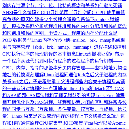
别
内存泄漏
字节、字、位、比特的概念和关系
如何避免死锁
ANSI是什么编码？
CPU寻址范围（寻址空间）
CPU 使用率低
高负载的原因
创建多少个线程合适
操作系统下spinlock锁解
析、模拟及损耗分析
线程堆栈
堆和栈的内存分配
堆和栈的概念
和区别
堆和栈的区别，申请方式，程序的内存分配
什么是
POD 数据类型
Linux内存分配小结--malloc、brk、mmap
系统调
用与内存管理（sbrk、brk、mmap、munmap）
进程描述和控制
CPU执行程序的原理
编译的基本概念
Linux虚拟地址空间布局
一个程序从源代码到可执行程序的过程
程序的运行机制——
CPU、内存、指令的那些事
分页内存管理——虚拟地址到物理
地址的转换
深刻理解Linux进程间通信
fork之后父子进程的内存
关系
fork之后，子进程继承了父进程哪些内容
关于协程及其锁
的一些认识
对协程的一点理解
std::thread join和detach区别
CAS
和ABA问题
CAS算法
锁和无锁
无锁队列的实现
Lock-Free 编程
锁开销优化以及CAS
进程、线程和协程之间的区别和联系
多线
程的同步与互斥（互斥锁、条件变量、读写锁、自旋锁、信号
量）
Linux 原来是这么管理内存的
线程上下文切换怎么玩儿
进
程和线程通信原理
CPU密集型 和 IO密集型
cas原理以及Atomic