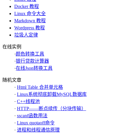
Docker 教程
Linux 命令大全
Markdown 教程
Wordpress 教程
垃圾人定律
在线实例
·
颜色转换工具
·
银行贷款计算器
·
在线Json转换工具
随机文章
·
Html Table 合并单元格
·
Linux系统彻底卸载MySQL数据库
·
C++线程池
·
HTTP——断点续传（分块传输）
·
sscanf函数用法
·
Linux quotaoff命令
·
进程和线程通信原理