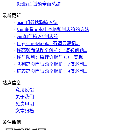
·
Redis 面试题全面总结
最新更新
·
mac 卸载搜狗输入法
·
Vim查看文本中空格和制表符的方法
·
vim如何输入\t制表符
·
Jupyter notebook、有道云笔记...
·
栈高频面试题全解析：7道必刷题...
·
栈与队列：原理详解与 C++ 实现
·
队列高频面试题全解析：7道必刷...
·
链表高频面试题全解析：9道必刷...
站点信息
·
意见反馈
·
关于我们
·
免责申明
·
文章归档
关注微信