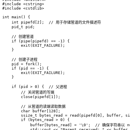
#include <cstring>

#include <cstdlib>

int main() {

    int pipefd[2];  // 用于存储管道的文件描述符

    pid_t pid;

    // 创建管道

    if (pipe(pipefd) == -1) {

        exit(EXIT_FAILURE);

    }

    // 创建子进程

    pid = fork();

    if (pid == -1) {

        exit(EXIT_FAILURE);

    }

    if (pid > 0) {  // 父进程

        // 关闭管道的写端

        close(pipefd[1]);

        // 从管道的读端读取数据

        char buffer[128];

        ssize_t bytes_read = read(pipefd[0], buffer, si
        if (bytes_read > 0) {

            buffer[bytes_read] = '\0';  // 确保字符串以 n
            std::cout << "Parent received: " << buffer 