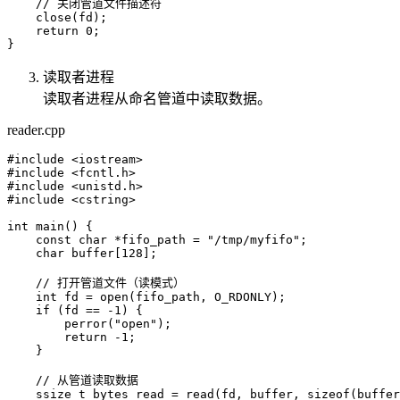
    // 关闭管道文件描述符

    close(fd);

    return 0;

读取者进程
读取者进程从命名管道中读取数据。
reader.cpp
#include <iostream>

#include <fcntl.h>

#include <unistd.h>

#include <cstring>

int main() {

    const char *fifo_path = "/tmp/myfifo";

    char buffer[128];

    // 打开管道文件（读模式）

    int fd = open(fifo_path, O_RDONLY);

    if (fd == -1) {

        perror("open");

        return -1;

    }

    // 从管道读取数据

    ssize_t bytes_read = read(fd, buffer, sizeof(buffer