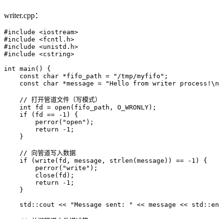
writer.cpp：
#include <iostream>

#include <fcntl.h>

#include <unistd.h>

#include <cstring>

int main() {

    const char *fifo_path = "/tmp/myfifo";

    const char *message = "Hello from writer process!\n
    // 打开管道文件（写模式）

    int fd = open(fifo_path, O_WRONLY);

    if (fd == -1) {

        perror("open");

        return -1;

    }

    // 向管道写入数据

    if (write(fd, message, strlen(message)) == -1) {

        perror("write");

        close(fd);

        return -1;

    }

    std::cout << "Message sent: " << message << std::en