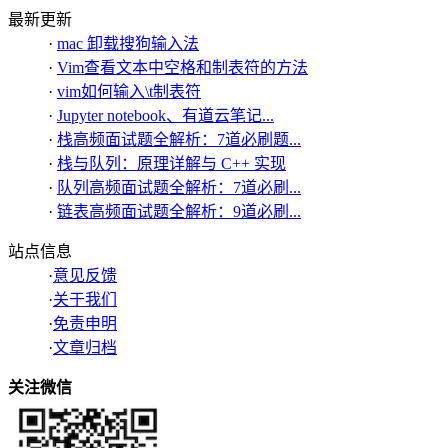
最新更新
·
mac 卸载搜狗输入法
·
Vim查看文本中空格和制表符的方法
·
vim如何输入\t制表符
·
Jupyter notebook、有道云笔记...
·
栈高频面试题全解析：7道必刷题...
·
栈与队列：原理详解与 C++ 实现
·
队列高频面试题全解析：7道必刷...
·
链表高频面试题全解析：9道必刷...
站点信息
·
意见反馈
·
关于我们
·
免责申明
·
文章归档
关注微信