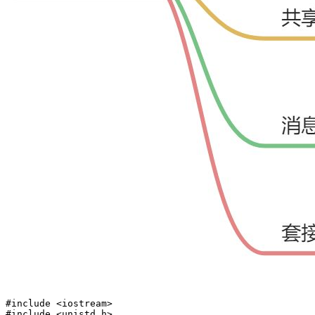
#include <iostream>

#include <unistd.h>
