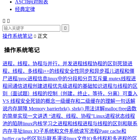
ASCII码对照表
经典定律



操作系统笔记
正文

操作系统笔记
进程，线程，协程与并行，并发
进程线程协程的区别
死锁
进
程，线程，多线程
i++的线程安全性
同步和异步
孤儿进程和僵
尸进程
/proc进程信息
linux中的分段和分页
互斥量 mutex
线程
进
程间通信
进程创建
进程优先级
进程的基础知识
进程与线程的区
别（面试题）
线程的控制（创建，终止，等待，分离）
可重入
VS 线程安全
死锁的概念
一级缓存和二级缓存的理解
一句话解
说内存屏障 Memory barrier
brk(), sbrk() 用法详解
malloc/free函数
的简单实现
一文讲透 “进程、线程、协程”
Linux进程状态
线程
池的陷阱
linux内核学习之进程和线程
进程与线程的区别和联系
内存寻址
linux IO子系统和文件系统读写流程
Page cache和
buffer cache的区别与联系
漫谈linux文件IO
多线程和多进程的区