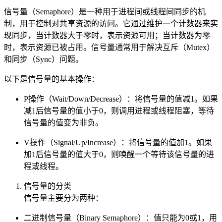
信号量（Semaphore）是一种用于进程间或线程间同步的机
制，用于控制对共享资源的访问。它通过维护一个计数器来实
现同步，当计数器大于零时，表示资源可用；当计数器为零
时，表示资源已被占用。信号量通常用于解决互斥（Mutex）
和同步（Sync）问题。
以下是信号量的基本操作：
P操作（Wait/Down/Decrease）：将信号量的值减1。如果
减1后信号量的值小于0，则调用进程或线程阻塞，等待
信号量的值变为非负。
V操作（Signal/Up/Increase）：将信号量的值加1。如果
加1后信号量的值大于0，则唤醒一个等待该信号量的进
程或线程。
信号量的分类
信号量主要分为两种：
二进制信号量（Binary Semaphore）：值只能为0或1，用