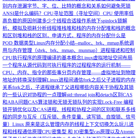
别
内存泄漏
字节、字、位、比特的概念和关系
如何避免死锁
ANSI是什么编码？
CPU寻址范围（寻址空间）
CPU 使用率低
高负载的原因
创建多少个线程合适
操作系统下spinlock锁解
析、模拟及损耗分析
线程堆栈
堆和栈的内存分配
堆和栈的概念
和区别
堆和栈的区别，申请方式，程序的内存分配
什么是
POD 数据类型
Linux内存分配小结--malloc、brk、mmap
系统调
用与内存管理（sbrk、brk、mmap、munmap）
进程描述和控制
CPU执行程序的原理
编译的基本概念
Linux虚拟地址空间布局
一个程序从源代码到可执行程序的过程
程序的运行机制——
CPU、内存、指令的那些事
分页内存管理——虚拟地址到物理
地址的转换
深刻理解Linux进程间通信
fork之后父子进程的内存
关系
fork之后，子进程继承了父进程哪些内容
关于协程及其锁
的一些认识
对协程的一点理解
std::thread join和detach区别
CAS
和ABA问题
CAS算法
锁和无锁
无锁队列的实现
Lock-Free 编程
锁开销优化以及CAS
进程、线程和协程之间的区别和联系
多线
程的同步与互斥（互斥锁、条件变量、读写锁、自旋锁、信号
量）
Linux 原来是这么管理内存的
线程上下文切换怎么玩儿
进
程和线程通信原理
CPU密集型 和 IO密集型
cas原理以及Atomic