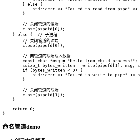
        } else {

            std::cerr << "Failed to read from pipe" << 
        }

        // 关闭管道的读端

        close(pipefd[0]);

    } else {  // 子进程

        // 关闭管道的读端

        close(pipefd[0]);

        // 向管道的写端写入数据

        const char *msg = "Hello from child process!";

        ssize_t bytes_written = write(pipefd[1], msg, s
        if (bytes_written < 0) {

            std::cerr << "Failed to write to pipe" << s
        }

        // 关闭管道的写端

        close(pipefd[1]);

    }

    return 0;

命名管道demo