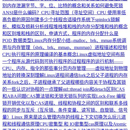
别
内存泄漏
字节、字、位、比特的概念和关系
如何避免死锁
ANSI是什么编码？
CPU寻址范围（寻址空间）
CPU 使用率低
高负载的原因
创建多少个线程合适
操作系统下spinlock锁解
析、模拟及损耗分析
线程堆栈
堆和栈的内存分配
堆和栈的概念
和区别
堆和栈的区别，申请方式，程序的内存分配
什么是
POD 数据类型
Linux内存分配小结--malloc、brk、mmap
系统调
用与内存管理（sbrk、brk、mmap、munmap）
进程描述和控制
CPU执行程序的原理
编译的基本概念
Linux虚拟地址空间布局
一个程序从源代码到可执行程序的过程
程序的运行机制——
CPU、内存、指令的那些事
分页内存管理——虚拟地址到物理
地址的转换
深刻理解Linux进程间通信
fork之后父子进程的内存
关系
fork之后，子进程继承了父进程哪些内容
关于协程及其锁
的一些认识
对协程的一点理解
std::thread join和detach区别
CAS
和ABA问题
CAS算法
锁和无锁
无锁队列的实现
Lock-Free 编程
锁开销优化以及CAS
进程、线程和协程之间的区别和联系
多线
程的同步与互斥（互斥锁、条件变量、读写锁、自旋锁、信号
量）
Linux 原来是这么管理内存的
线程上下文切换怎么玩儿
进
程和线程通信原理
CPU密集型 和 IO密集型
cas原理以及Atomic