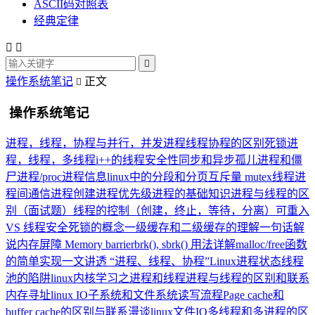
ASCII码对照表
经典定律



操作系统笔记
正文

操作系统笔记
进程，线程，协程与并行，并发
进程线程协程的区别
死锁
进
程，线程，多线程
i++的线程安全性
同步和异步
孤儿进程和僵
尸进程
/proc进程信息
linux中的分段和分页
互斥量 mutex
线程
进
程间通信
进程创建
进程优先级
进程的基础知识
进程与线程的区
别（面试题）
线程的控制（创建，终止，等待，分离）
可重入
VS 线程安全
死锁的概念
一级缓存和二级缓存的理解
一句话解
说内存屏障 Memory barrier
brk(), sbrk() 用法详解
malloc/free函数
的简单实现
一文讲透 “进程、线程、协程”
Linux进程状态
线程
池的陷阱
linux内核学习之进程和线程
进程与线程的区别和联系
内存寻址
linux IO子系统和文件系统读写流程
Page cache和
buffer cache的区别与联系
漫谈linux文件IO
多线程和多进程的区