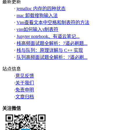
最新更新
·
jemalloc 内存的四种状态
·
mac 卸载搜狗输入法
·
Vim查看文本中空格和制表符的方法
·
vim如何输入\t制表符
·
Jupyter notebook、有道云笔记...
·
栈高频面试题全解析：7道必刷题...
·
栈与队列：原理详解与 C++ 实现
·
队列高频面试题全解析：7道必刷...
站点信息
·
意见反馈
·
关于我们
·
免责申明
·
文章归档
关注微信