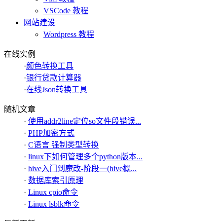
VSCode 教程
网站建设
Wordpress 教程
在线实例
·
颜色转换工具
·
银行贷款计算器
·
在线Json转换工具
随机文章
·
使用addr2line定位so文件段错误...
·
PHP加密方式
·
C语言 强制类型转换
·
linux下如何管理多个python版本...
·
hive入门到魔改-阶段一(hive概...
·
数据库索引原理
·
Linux cpio命令
·
Linux lsblk命令