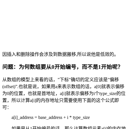
因插入和删除操作会涉及到数据搬移,所以说他是低效的。
问题：为何数组要从0开始编号，而不是1开始呢？
从数组的模型上来看的话，”下标”确切的定义应该是”偏移
(offset)”.也就是说，如果用a来表示数组的话，a[0]就表示偏移
为0的位置，也就是首地址，a[i]就表示偏移为i个type_size的位
置，所以计算a[i]的内存地址只需要使用下面的这个公式即
可：
a[i]_address = base_address + i * type_size
如果是从1开始编号的话，那么计算数组元素a[i]的内存地