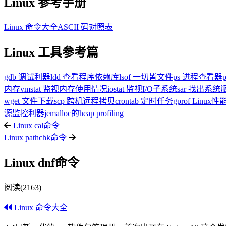
Linux 参考手册
Linux 命令大全
ASCII 码对照表
Linux 工具参考篇
gdb 调试利器
ldd 查看程序依赖库
lsof 一切皆文件
ps 进程查看器
内存
vmstat 监视内存使用情况
iostat 监视I/O子系统
sar 找出系
wget 文件下载
scp 跨机远程拷贝
crontab 定时任务
gprof Linu
源监控利器
jemalloc的heap profiling
Linux cal命令
Linux pathchk命令
Linux dnf命令
阅读(2163)
Linux 命令大全