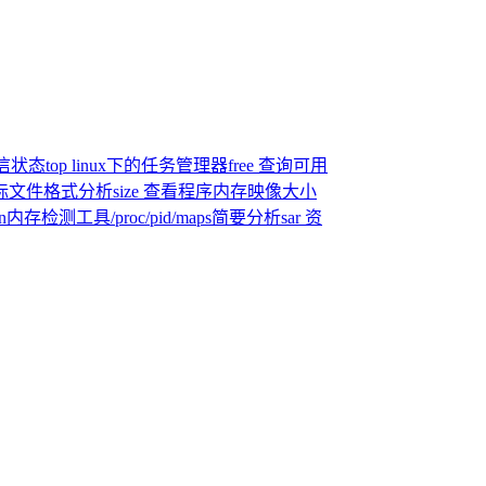
通信状态
top linux下的任务管理器
free 查询可用
目标文件格式分析
size 查看程序内存映像大小
an内存检测工具
/proc/pid/maps简要分析
sar 资