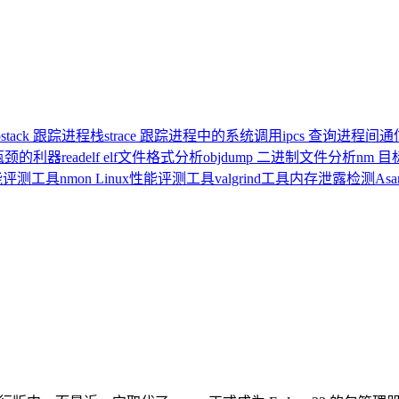
pstack 跟踪进程栈
strace 跟踪进程中的系统调用
ipcs 查询进程间
统瓶颈的利器
readelf elf文件格式分析
objdump 二进制文件分析
nm 
x性能评测工具
nmon Linux性能评测工具
valgrind工具内存泄露检测
As