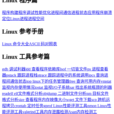
Linux 程序篇
程序构建
程序调试
性能优化
进程间通信
进程状态
应用程序崩溃
定位
Linux进程进程空间
Linux 参考手册
Linux 命令大全
ASCII 码对照表
Linux 工具参考篇
gdb 调试利器
ldd 查看程序依赖库
lsof 一切皆文件
ps 进程查看
器
pstack 跟踪进程栈
strace 跟踪进程中的系统调用
ipcs 查询进
程间通信状态
top linux下的任务管理器
free 查询可用内存
vmstat
监视内存使用情况
iostat 监视I/O子系统
sar 找出系统瓶颈的利器
readelf elf文件格式分析
objdump 二进制文件分析
nm 目标文件
格式分析
size 查看程序内存映像大小
wget 文件下载
scp 跨机远
程拷贝
crontab 定时任务
gprof Linux性能评测工具
nmon Linux性
能评测工具
valgrind工具内存泄露检测
Asan内存检测工