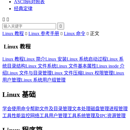
ASCII码对照表
经典定律



Linux 教程
Linux 参考手册
Linux 命令
正文



Linux 教程
Linux 教程
Linux 简介
Linux 安装
Linux 系统启动过程
Linux 系
统目录结构
Linux 文件系统
Linux 文件基本属性
Linux inode 介
绍
Linux 文件与目录管理
Linux 文件压缩
Linux 权限管理
Linux
用户管理
Linux 系统用户组管理
Linux 基础
学会使用命令帮助
文件及目录管理
文本处理
磁盘管理
进程管理
工具
性能监控
网络工具
用户管理工具
系统管理及IPC资源管理