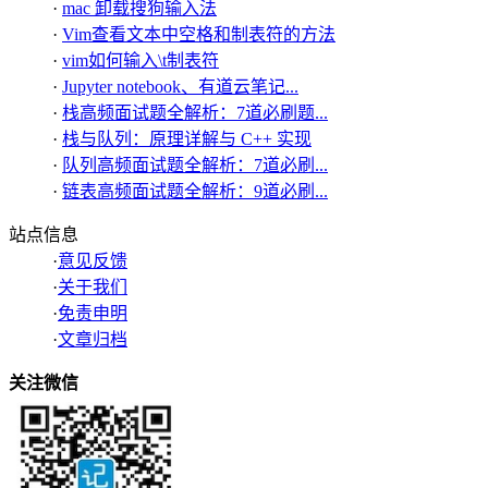
·
mac 卸载搜狗输入法
·
Vim查看文本中空格和制表符的方法
·
vim如何输入\t制表符
·
Jupyter notebook、有道云笔记...
·
栈高频面试题全解析：7道必刷题...
·
栈与队列：原理详解与 C++ 实现
·
队列高频面试题全解析：7道必刷...
·
链表高频面试题全解析：9道必刷...
站点信息
·
意见反馈
·
关于我们
·
免责申明
·
文章归档
关注微信