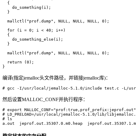
  {

    do_something(i);

  }

  mallctl("prof.dump", NULL, NULL, NULL, 0);

  for (i = 0; i < 40; i++)

  {

    do_something_else(i);

  }

  mallctl("prof.dump", NULL, NULL, NULL, 0);

  return (0);

编译(指定jemalloc头文件路径，并链接jemalloc库)：
然后设置MALLOC_CONF并执行程序：
# export MALLOC_CONF="prof:true,prof_prefix:jeprof.out"

# LD_PRELOAD=/usr/local/jemalloc-5.1.0/lib/libjemalloc.
# ls
