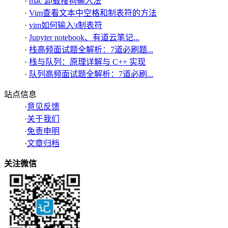
·
mac 卸载搜狗输入法
·
Vim查看文本中空格和制表符的方法
·
vim如何输入\t制表符
·
Jupyter notebook、有道云笔记...
·
栈高频面试题全解析：7道必刷题...
·
栈与队列：原理详解与 C++ 实现
·
队列高频面试题全解析：7道必刷...
站点信息
·
意见反馈
·
关于我们
·
免责申明
·
文章归档
关注微信