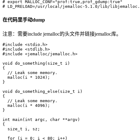
# export MALLOC_CONF="prof:true,prof_gdump:true"

在代码里手动dump
注意：需要include jemalloc的头文件并链接jemalloc库。
#include <stdio.h>

#include <stdlib.h>

#include <jemalloc/jemalloc.h>

void do_something(size_t i)

{

  // Leak some memory.

  malloc(i * 1024);

}

void do_something_else(size_t i)

{

  // Leak some memory.

  malloc(i * 4096);

}

int main(int argc, char **argv)

{

  size_t i, sz;

  for (i = 0; i < 80; i++)
