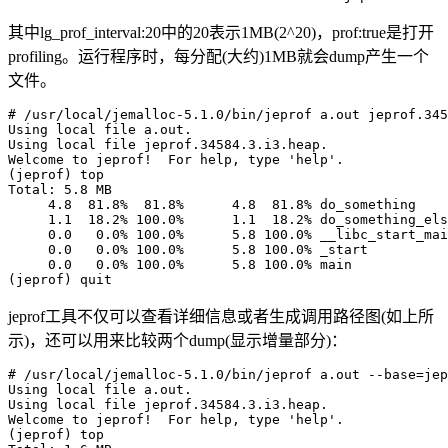
其中lg_prof_interval:20中的20表示1MB(2^20)，prof:true是打开
profiling。运行程序时，每分配(大约)1MB就会dump产生一个
文件。
# /usr/local/jemalloc-5.1.0/bin/jeprof a.out jeprof.345
Using local file a.out.

Using local file jeprof.34584.3.i3.heap.

Welcome to jeprof!  For help, type 'help'.

(jeprof) top

Total: 5.8 MB

     4.8  81.8%  81.8%      4.8  81.8% do_something

     1.1  18.2% 100.0%      1.1  18.2% do_something_els
     0.0   0.0% 100.0%      5.8 100.0% __libc_start_mai
     0.0   0.0% 100.0%      5.8 100.0% _start

     0.0   0.0% 100.0%      5.8 100.0% main

jeprof工具不仅可以查看详细信息或者生成调用路径图(如上所
示)，还可以用来比较两个dump(显示增量部分)：
# /usr/local/jemalloc-5.1.0/bin/jeprof a.out --base=jep
Using local file a.out.

Using local file jeprof.34584.3.i3.heap.

Welcome to jeprof!  For help, type 'help'.

(jeprof) top
