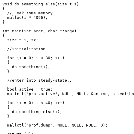
void do_something_else(size_t i)

{

  // Leak some memory.

  malloc(i * 4096);

}

int main(int argc, char **argv)

{

  size_t i, sz;

  //initialization ...

  for (i = 0; i < 80; i++)

  {

    do_something(i);

  }

  //enter into steady-state...

  bool active = true;

  mallctl("prof.active", NULL, NULL, &active, sizeof(bo
  for (i = 0; i < 40; i++)

  {

    do_something_else(i);

  }

  mallctl("prof.dump", NULL, NULL, NULL, 0);
