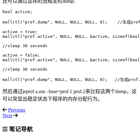
还可以通过这样的流程定时dump：
bool active;

mallctl("prof.dump", NULL, NULL, NULL, 0);    //生成prof
active = true;

mallctl("prof.active", NULL, NULL, &active, sizeof(bool
//sleep 30 seconds

active = false;

mallctl("prof.active", NULL, NULL, &active, sizeof(bool
//sleep 30 seconds

然后通过jeprof a.out –base=prof.1 prof.2来比较这两个dump，这
可以突显出稳定状态下程序的内存分配行为。
Previous
Next
笔记导航