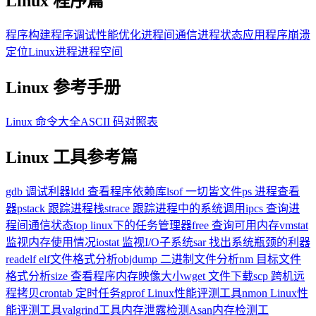
Linux 程序篇
程序构建
程序调试
性能优化
进程间通信
进程状态
应用程序崩溃
定位
Linux进程进程空间
Linux 参考手册
Linux 命令大全
ASCII 码对照表
Linux 工具参考篇
gdb 调试利器
ldd 查看程序依赖库
lsof 一切皆文件
ps 进程查看
器
pstack 跟踪进程栈
strace 跟踪进程中的系统调用
ipcs 查询进
程间通信状态
top linux下的任务管理器
free 查询可用内存
vmstat
监视内存使用情况
iostat 监视I/O子系统
sar 找出系统瓶颈的利器
readelf elf文件格式分析
objdump 二进制文件分析
nm 目标文件
格式分析
size 查看程序内存映像大小
wget 文件下载
scp 跨机远
程拷贝
crontab 定时任务
gprof Linux性能评测工具
nmon Linux性
能评测工具
valgrind工具内存泄露检测
Asan内存检测工