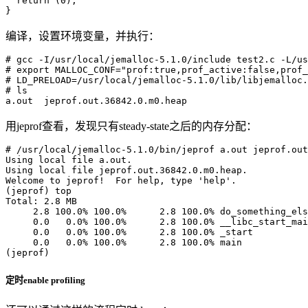
  return (0);

编译，设置环境变量，并执行：
# gcc -I/usr/local/jemalloc-5.1.0/include test2.c -L/us
# export MALLOC_CONF="prof:true,prof_active:false,prof_
# LD_PRELOAD=/usr/local/jemalloc-5.1.0/lib/libjemalloc.
# ls

用jeprof查看，发现只有steady-state之后的内存分配：
# /usr/local/jemalloc-5.1.0/bin/jeprof a.out jeprof.out
Using local file a.out.

Using local file jeprof.out.36842.0.m0.heap.

Welcome to jeprof!  For help, type 'help'.

(jeprof) top

Total: 2.8 MB

     2.8 100.0% 100.0%      2.8 100.0% do_something_els
     0.0   0.0% 100.0%      2.8 100.0% __libc_start_mai
     0.0   0.0% 100.0%      2.8 100.0% _start

     0.0   0.0% 100.0%      2.8 100.0% main

定时enable profiling