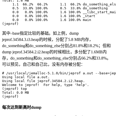
Total: 1.6 MB

     1.1  66.2%  66.2%      1.1  66.2% do_something_els
     0.5  33.8% 100.0%      0.5  33.8% do_something

     0.0   0.0% 100.0%      1.6 100.0% __libc_start_mai
     0.0   0.0% 100.0%      1.6 100.0% _start

     0.0   0.0% 100.0%      1.6 100.0% main

其中–base指定比较的基础。如上例，dump
jeprof.34584.3.i3.heap的时候，分配了5.8 MB内存，
do_something和do_something_else分别占81.8%和18.2%；但和
dump jeprof.34584.2.i2.heap的时候相比，多分配了1.6MB内
存，do_something和do_something_else分别占66.2%和33.8%。
可以预见，自己和自己比，没有内存被分配：
# /usr/local/jemalloc-5.1.0/bin/jeprof a.out --base=jep
Using local file a.out.

Using local file jeprof.34584.2.i2.heap.

Welcome to jeprof!  For help, type 'help'.

(jeprof) top

Total: 0.0 MB

每次达到新高时dump