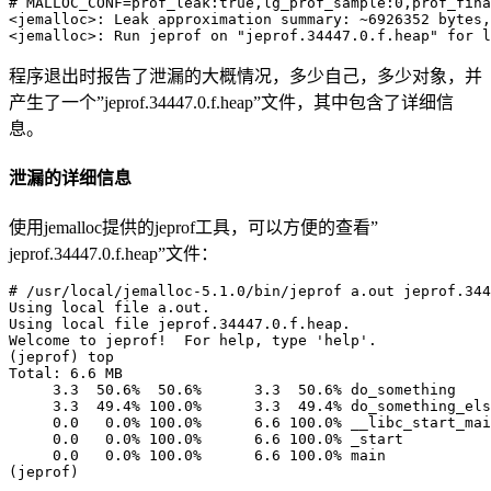
# MALLOC_CONF=prof_leak:true,lg_prof_sample:0,prof_fina
<jemalloc>: Leak approximation summary: ~6926352 bytes,
程序退出时报告了泄漏的大概情况，多少自己，多少对象，并
产生了一个”jeprof.34447.0.f.heap”文件，其中包含了详细信
息。
泄漏的详细信息
使用jemalloc提供的jeprof工具，可以方便的查看”
jeprof.34447.0.f.heap”文件：
# /usr/local/jemalloc-5.1.0/bin/jeprof a.out jeprof.344
Using local file a.out.

Using local file jeprof.34447.0.f.heap.

Welcome to jeprof!  For help, type 'help'.

(jeprof) top

Total: 6.6 MB

     3.3  50.6%  50.6%      3.3  50.6% do_something

     3.3  49.4% 100.0%      3.3  49.4% do_something_els
     0.0   0.0% 100.0%      6.6 100.0% __libc_start_mai
     0.0   0.0% 100.0%      6.6 100.0% _start

     0.0   0.0% 100.0%      6.6 100.0% main
