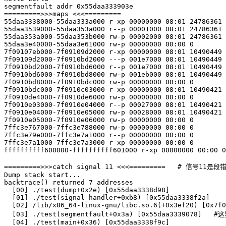
segmentfault addr 0x55daa333903e

=========>>>maps <<<=========

55daa3338000-55daa333a000 r-xp 00000000 08:01 24786361 
55daa3539000-55daa353a000 r--p 00001000 08:01 24786361 
55daa353a000-55daa353b000 rw-p 00002000 08:01 24786361 
55daa3e40000-55daa3e61000 rw-p 00000000 00:00 0        
7f09107eb000-7f09109d2000 r-xp 00000000 08:01 10490449 
7f09109d2000-7f0910bd2000 ---p 001e7000 08:01 10490449 
7f0910bd2000-7f0910bd6000 r--p 001e7000 08:01 10490449 
7f0910bd6000-7f0910bd8000 rw-p 001eb000 08:01 10490449 
7f0910bd8000-7f0910bdc000 rw-p 00000000 00:00 0 

7f0910bdc000-7f0910c03000 r-xp 00000000 08:01 10490421 
7f0910de4000-7f0910de6000 rw-p 00000000 00:00 0 

7f0910e03000-7f0910e04000 r--p 00027000 08:01 10490421 
7f0910e04000-7f0910e05000 rw-p 00028000 08:01 10490421 
7f0910e05000-7f0910e06000 rw-p 00000000 00:00 0 

7ffc3e767000-7ffc3e788000 rw-p 00000000 00:00 0        
7ffc3e79e000-7ffc3e7a1000 r--p 00000000 00:00 0        
7ffc3e7a1000-7ffc3e7a3000 r-xp 00000000 00:00 0        
ffffffffff600000-ffffffffff601000 r-xp 00000000 00:00 0
=========>>>catch signal 11 <<<=========   # 信号11是段错
Dump stack start...

backtrace() returned 7 addresses

  [00] ./test(dump+0x2e) [0x55daa3338d98]

  [01] ./test(signal_handler+0xb8) [0x55daa3338f2a]

  [02] /lib/x86_64-linux-gnu/libc.so.6(+0x3ef20) [0x7f0
  [03] ./test(segmentfault+0x3a) [0x55daa3339078]   #
  [04] ./test(main+0x36) [0x55daa3338f9c]
