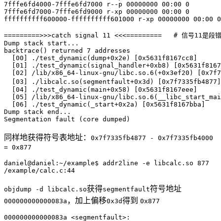
7fffe6fd4000-7fffe6fd7000 r--p 00000000 00:00 0        
7fffe6fd7000-7fffe6fd9000 r-xp 00000000 00:00 0        
ffffffffff600000-ffffffffff601000 r-xp 00000000 00:00 0
=========>>>catch signal 11 <<<=========   # 信号11是段错
Dump stack start...

backtrace() returned 7 addresses

  [00] ./test_dynamic(dump+0x2e) [0x5631f8167cc8]

  [01] ./test_dynamic(signal_handler+0xb8) [0x5631f8167
  [02] /lib/x86_64-linux-gnu/libc.so.6(+0x3ef20) [0x7f7
  [03] ./libcalc.so(segmentfault+0x3d) [0x7f7335fb4
  [04] ./test_dynamic(main+0x58) [0x5631f8167eee]

  [05] /lib/x86_64-linux-gnu/libc.so.6(__libc_start_mai
  [06] ./test_dynamic(_start+0x2a) [0x5631f8167bba]

Dump stack end...

同样地获得符号表地址：
0x7f7335fb4877 - 0x7f7335fb4000
= 0x877
daniel@daniel:~/example$ addr2line -e libcalc.so 877

获得
符号地址
objdump -d libcalc.so
segmentfault
，加上偏移
得到
000000000000083a
0x3d
0x877
000000000000083a <segmentfault>:
