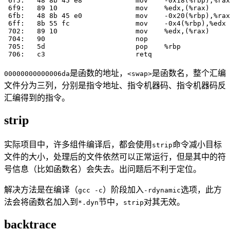
 6f5:	48 8b 45 e8          	mov    -0x18(%rbp),%rax

 6f9:	89 10                	mov    %edx,(%rax)

 6fb:	48 8b 45 e0          	mov    -0x20(%rbp),%rax

 6ff:	8b 55 fc             	mov    -0x4(%rbp),%edx

 702:	89 10                	mov    %edx,(%rax)

 704:	90                   	nop

 705:	5d                   	pop    %rbp

是函数的地址，
是函数名，整个汇编
00000000000006da
<swap>
文件分为三列，分别是指令地址、指令机器码、指令机器码反
汇编得到的指令。
strip
实际项目中，许多组件编译后，都会使用
命令减小目标
strip
文件的大小，处理后的文件依然可以正常运行，但是其中的符
号信息（比如函数名）会失去。出问题后不利于定位。
解决方法是在编译（
）阶段加入
选项，此方
gcc -c
-rdynamic
法会将函数名加入到
节中，
对其无效。
*.dyn
strip
backtrace