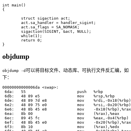
int main()

{

	struct sigaction act;

	act.sa_handler = handler_sigint;

	act.sa_flags = SA_NOMASK;

	sigaction(SIGINT, &act, NULL);

	while(1);

	return 0;

objdump
可以将目标文件、动态库、可执行文件反汇编，如
objdump -d
下：
00000000000006da <swap>:

 6da:	55                   	push   %rbp

 6db:	48 89 e5             	mov    %rsp,%rbp

 6de:	48 89 7d e8          	mov    %rdi,-0x18(%rbp)

 6e2:	48 89 75 e0          	mov    %rsi,-0x20(%rbp)

 6e6:	48 8b 45 e8          	mov    -0x18(%rbp),%rax

 6ea:	8b 00                	mov    (%rax),%eax

 6ec:	89 45 fc             	mov    %eax,-0x4(%rbp)

 6ef:	48 8b 45 e0          	mov    -0x20(%rbp),%rax

 6f3:	8b 10                	mov    (%rax),%edx
