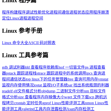
Linux 程序篇
程序构建
程序调试
性能优化
进程间通信
进程状态
应用程序崩溃
定位
Linux进程进程空间
Linux 参考手册
Linux 命令大全
ASCII 码对照表
Linux 工具参考篇
gdb 调试利器
ldd 查看程序依赖库
lsof 一切皆文件
ps 进程查看
器
pstack 跟踪进程栈
strace 跟踪进程中的系统调用
ipcs 查询进
程间通信状态
top linux下的任务管理器
free 查询可用内存
vmstat
监视内存使用情况
iostat 监视I/O子系统
sar 找出系统瓶颈的利器
readelf elf文件格式分析
objdump 二进制文件分析
nm 目标文件
格式分析
size 查看程序内存映像大小
wget 文件下载
scp 跨机远
程拷贝
crontab 定时任务
gprof Linux性能评测工具
nmon Linux性
能评测工具
valgrind工具内存泄露检测
Asan内存检测工