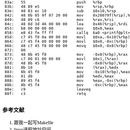
 83a:	55                   	push   %rbp

 83b:	48 89 e5             	mov    %rsp,%rbp

 83e:	48 83 ec 10          	sub    $0x10,%rsp

 842:	48 8b 05 9f 07 20 00 	mov    0x20079f(%rip),%rax        # 200fe8 <segmentfault@@Base+0x2007ae>

 849:	48 89 c6             	mov    %rax,%rsi

 84c:	48 8d 3d 46 00 00 00 	lea    0x46(%rip),%rdi        # 899 <_fini+0x9>

 853:	b8 00 00 00 00       	mov    $0x0,%eax

 858:	e8 43 fe ff ff       	callq  6a0 <printf@plt>

 85d:	c7 45 f0 0a 00 00 00 	movl   $0xa,-0x10(%rbp)

 864:	c7 45 f4 00 00 00 00 	movl   $0x0,-0xc(%rbp)

 86b:	48 c7 45 f8 00 00 00 	movq   $0x0,-0x8(%rbp)

 872:	00 

 873:	48 8b 45 f8          	mov    -0x8(%rbp),%rax

 877:	c7 00 01 00 00 00    	movl   $0x1,(%rax)

 87d:	48 8b 45 f8          	mov    -0x8(%rbp),%rax

 881:	8b 10                	mov    (%rax),%edx

 883:	8b 45 f0             	mov    -0x10(%rbp),%eax

 886:	01 d0                	add    %edx,%eax

 888:	89 45 f4             	mov    %eax,-0xc(%rbp)

 88b:	8b 45 f4             	mov    -0xc(%rbp),%eax

 88e:	c9                   	leaveq 

 88f:	c3                   	retq   

参考文献
跟我一起写Makefile
linux进程地址空间