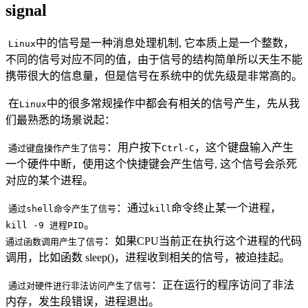
signal
​
中的信号是一种消息处理机制, 它本质上是一个整数，
Linux
不同的信号对应不同的值，由于信号的结构简单所以天生不能
携带很大的信息量，但是信号在系统中的优先级是非常高的。
​ 在
中的很多常规操作中都会有相关的信号产生，先从我
Linux
们最熟悉的场景说起：
​
：用户按下
，这个键盘输入产生
通过键盘操作产生了信号
Ctrl-C
一个硬件中断，使用这个快捷键会产生信号, 这个信号会杀死
对应的某个进程。
​
：通过
命令终止某一个进程，
通过shell命令产生了信号
kill
。
kill -9 进程PID
：如果CPU当前正在执行这个进程的代码
通过函数调用产生了信号
调用，比如函数 sleep()，进程收到相关的信号，被迫挂起。
​
：正在运行的程序访问了非法
通过对硬件进行非法访问产生了信号
内存，发生段错误，进程退出。