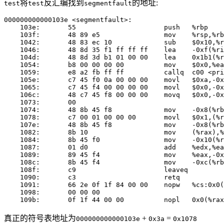
将
反汇编找到
的地址:
test
test
segmentfault
000000000000103e <segmentfault>:

    103e:	55                   	push   %rbp

    103f:	48 89 e5             	mov    %rsp,%rbp

    1042:	48 83 ec 10          	sub    $0x10,%rsp

    1046:	48 8d 35 f1 ff ff ff 	lea    -0xf(%rip),%rsi   # 103e <segmentfault>

    104d:	48 8d 3d b1 01 00 00 	lea    0x1b1(%rip),%rdi  # 1205 <_IO_stdin_used+0xe5>

    1054:	b8 00 00 00 00       	mov    $0x0,%eax

    1059:	e8 a2 fb ff ff       	callq  c00 <printf@plt>

    105e:	c7 45 f0 0a 00 00 00 	movl   $0xa,-0x10(%rbp)

    1065:	c7 45 f4 00 00 00 00 	movl   $0x0,-0xc(%rbp)

    106c:	48 c7 45 f8 00 00 00 	movq   $0x0,-0x8(%rbp)

    1073:	00 

    1074:	48 8b 45 f8          	mov    -0x8(%rbp),%rax

    1078:	c7 00 01 00 00 00    	movl   $0x1,(%rax)

    107e:	48 8b 45 f8          	mov    -0x8(%rbp),%rax

    1082:	8b 10                	mov    (%rax),%edx

    1084:	8b 45 f0             	mov    -0x10(%rbp),%eax

    1087:	01 d0                	add    %edx,%eax

    1089:	89 45 f4             	mov    %eax,-0xc(%rbp)

    108c:	8b 45 f4             	mov    -0xc(%rbp),%eax

    108f:	c9                   	leaveq 

    1090:	c3                   	retq   

    1091:	66 2e 0f 1f 84 00 00 	nopw   %cs:0x0(%rax,%rax,1)

    1098:	00 00 00 

真正的符号表地址为
+
=
000000000000103e
0x3a
0x1078