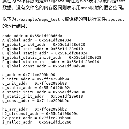
属性为
存放的是
和
;属性为
表示存放的是
rw-p
bss
data
r-xp
text
数据。没有文件名的内存区间则表示用
映射的匿名空间。
mmap
以下为
编译成的可执行文件
./example/maps_test.c
mapstest
的运行结果：
code addr = 0x55e1df08d6da

A_global_addr = 0x55e1df28e034

B_global_init0_addr = 0x55e1df28e020

C_global_init_addr = 0x55e1df28e010

D_global_static_addr = 0x55e1df28e024

E_global_static_init0_addr = 0x55e1df28e028

F_global_static_init_addr = 0x55e1df28e014

G_global_const_addr = 0x55e1df08d998

a_addr = 0x7ffce299bb90

b_init0_addr = 0x7ffce299bb94

c_init_addr = 0x7ffce299bb98

d_static_addr = 0x55e1df28e02c

e_static_init0_addr = 0x55e1df28e030

f_static_init_addr = 0x55e1df28e018

g_const_addr = 0x7ffce299bb9c

h1_arr_addr = 0x7ffce299bbb2

h2_strconst_addr = 0x55e1df08d99c

h2_point_addr = 0x7ffce299bba0
