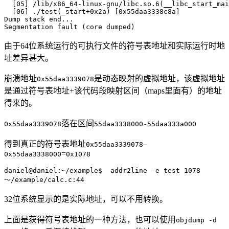
  [05] /lib/x86_64-linux-gnu/libc.so.6(__libc_start_mai
  [06] ./test(_start+0x2a) [0x55daa3338c8a]

Dump stack end...

由于64位系统运行的可执行文件的符号表地址和实际运行时地
址差异甚大。
崩溃地址
是动态映射的虚拟地址，该虚拟地址
0x55daa3339078
是通过符号表地址+该代码段映射区间（maps里面有）的地址
得来的。
落在区间
0x55daa3339078
55daa3338000-55daa333a000
得到真正的符号表地址
–
0x55daa3339078
=
0x55daa3338000
0x1078
daniel@daniel:~/example$  addr2line -e test 1078

32位系统显示的是实际地址，可以不用转换。
上面是获得符号表地址的一种方法，也可以使用
objdump -d