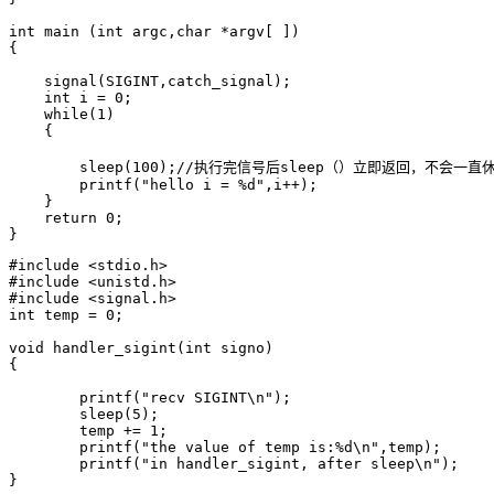
int main (int argc,char *argv[ ])

{

    signal(SIGINT,catch_signal);

    int i = 0;

    while(1)

    {

        sleep(100);//执行完信号后sleep（）立即返回，不会一直
        printf("hello i = %d",i++);

    }

    return 0;

#include <stdio.h>

#include <unistd.h>

#include <signal.h>

int temp = 0;

void handler_sigint(int signo)

{

	printf("recv SIGINT\n");

	sleep(5);

	temp += 1;

	printf("the value of temp is:%d\n",temp);

	printf("in handler_sigint, after sleep\n");

}
