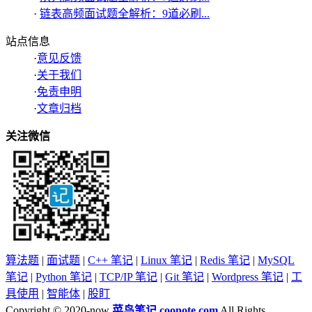
·
链表高频面试题全解析：9道必刷...
站点信息
·
意见反馈
·
关于我们
·
免责申明
·
文章归档
关注微信
算法题
|
面试题
|
C++ 笔记
|
Linux 笔记
|
Redis 笔记
|
MySQL
笔记
|
Python 笔记
|
TCP/IP 笔记
|
Git 笔记
|
Wordpress 笔记
|
工
具使用
|
智能体
|
股盯
Copyright © 2020-now
菜鸟笔记
coonote.com
All Rights