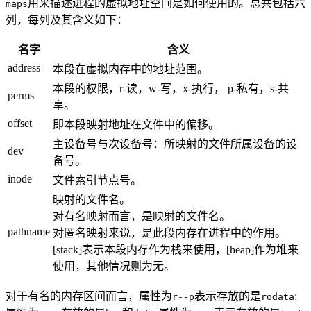
用来描述进程的虚拟地址空间是如何使用的。总共包括六
maps
列，每列及其含义如下：
名字
含义
address
本段在虚拟内存中的地址范围。
本段的权限，r-读，w-写，x-执行， p-私有，s-共
perms
享。
offset
即本段映射地址在文件中的偏移。
主设备号与次设备号：所映射的文件所属设备的设
dev
备号。
inode
文件索引节点号。
映射的文件名。
对有名映射而言，是映射的文件名。
pathname
对匿名映射来说，是此段内存在进程中的作用。
[stack]表示本段内存作为栈来使用，[heap]作为堆来
使用，其他情况则为无。
对于有名的内存区间而言，属性为
表示存放的是
;
r--p
rodata