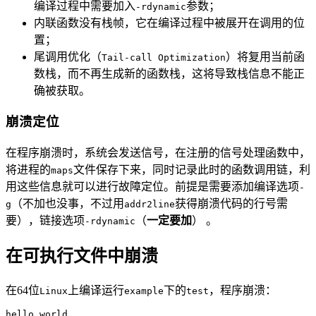
编译过程中需要加入
参数；
-rdynamic
内联函数没有栈帧，它在编译过程中被展开在调用的位
置；
尾调用优化（
）将复用当前函
Tail-call Optimization
数栈，而不再生成新的函数栈，这将导致栈信息不能正
确被获取。
崩溃定位
在程序崩溃时，系统会发送信号，在注册的信号处理函数中，
将进程的
文件保存下来，同时记录此时的函数调用链，利
maps
用这些信息就可以进行故障定位。前提是需要添加编译选项
-
（不加也没事，不过用
获得崩溃代码的行号需
g
addr2line
要），链接选项
（
一定要加
） 。
-rdynamic
在可执行文件中崩溃
在64位
上编译运行
下的
，程序崩溃：
Linux
example
test
hello world
