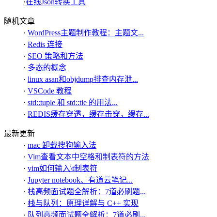
·
在线Json转换工具
随机文章
·
WordPress主题制作教程：主题文...
·
Redis 连接
·
SEO 策略和方法
·
多态的概念
·
linux asan和objdump排查内存泄...
·
VSCode 教程
·
std::tuple 和 std::tie 的用法...
·
REDIS缓存穿透，缓存击穿，缓存...
最新更新
·
mac 卸载搜狗输入法
·
Vim查看文本中空格和制表符的方法
·
vim如何输入\t制表符
·
Jupyter notebook、有道云笔记...
·
栈高频面试题全解析：7道必刷题...
·
栈与队列：原理详解与 C++ 实现
·
队列高频面试题全解析：7道必刷...