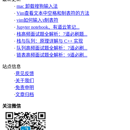
·
mac 卸载搜狗输入法
·
Vim查看文本中空格和制表符的方法
·
vim如何输入\t制表符
·
Jupyter notebook、有道云笔记...
·
栈高频面试题全解析：7道必刷题...
·
栈与队列：原理详解与 C++ 实现
·
队列高频面试题全解析：7道必刷...
·
链表高频面试题全解析：9道必刷...
站点信息
·
意见反馈
·
关于我们
·
免责申明
·
文章归档
关注微信