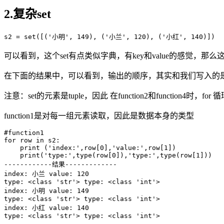
2.复杂set
s2 = set([('小明', 149), ('小兰', 120), ('小红', 140)])
可以看到，这个set有点类似字典，有key和value的感觉，
在下面的结果中，可以看到，输出的顺序，其实和我们写入的是
注意：set的元素是tuple，因此 在function2和function4时，f
function1是对每一组元素读取，因此是数据本身的类型
#function1

for row in s2:

    print ('index:',row[0],'value:',row[1])

    print('type:',type(row[0]),'type:',type(row[1]))

------------结果-------------

index: 小兰 value: 120

type: <class 'str'> type: <class 'int'>

index: 小明 value: 149

type: <class 'str'> type: <class 'int'>

index: 小红 value: 140

type: <class 'str'> type: <class 'int'>
