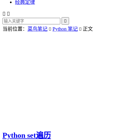
经典定律



当前位置：
菜鸟笔记
Python 笔记
正文


Python set遍历