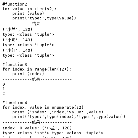
#function2

for value in iter(s2):

    print (value)

    print('type:',type(value))

------------结果-------------

('小兰', 120)

type: <class 'tuple'>

('小明', 149)

type: <class 'tuple'>

('小红', 140)

type: <class 'tuple'>

#function3

for index in range(len(s2)):

    print (index)

------------结果-------------

0

1

2

#function4

for index, value in enumerate(s2):

    print ('index:',index,'value:',value)

    print('type:',type(index),'type:',type(value))

------------结果-------------

index: 0 value: ('小兰', 120)

type: <class 'int'> type: <class 'tuple'>
