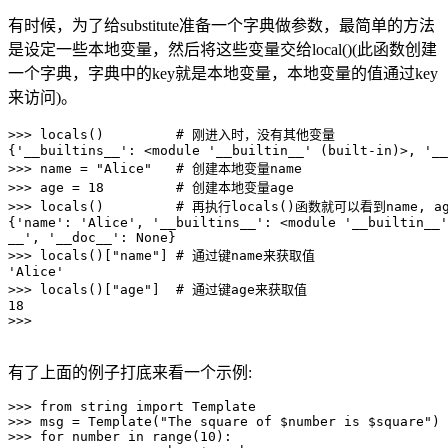
有时候，为了给substitute准备一个字典做参数，最简单的方法
是设定一些本地变量，然后将这些变量交给local()(此函数创建
一个字典，字典中的key就是本地变量，本地变量的值通过key
来访问)。
>>> locals()         # 刚进入时，没有其他变量

{'__builtins__': <module '__builtin__' (built-in)>, '__
>>> name = "Alice"   # 创建本地变量name 

>>> age = 18         # 创建本地变量age

>>> locals()         # 再执行locals()函数就可以看到name, a
{'name': 'Alice', '__builtins__': <module '__builtin__'
__', '__doc__': None}

>>> locals()["name"] # 通过键name来获取值

'Alice'

>>> locals()["age"]  # 通过键age来获取值

18

>>>

有了上面的例子打底来看一个示例:
>>> from string import Template

>>> msg = Template("The square of $number is $square")

>>> for number in range(10):
