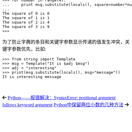
>>> for number in range(4):

...     print msg.substitute(locals(), square=number*nu
...

The square of 0 is 0

The square of 1 is 1

The square of 2 is 4

The square of 3 is 9

>>>
为了防止字典的条目和关键字参数显示传递的值发生冲突，关
键字参数优先，比如:
>>> from string import Template

>>> msg = Template("It is $adj $msg")

>>> adj = "interesting"

>>> print(msg.substitute(locals(), msg="message"))

It is interesting message
Python——报错解决：SyntaxError: positional argument
follows keyword argument
Python中保留两位小数的几种方法