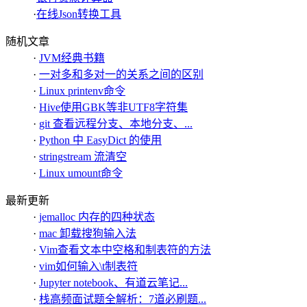
·
在线Json转换工具
随机文章
·
JVM经典书籍
·
一对多和多对一的关系之间的区别
·
Linux printenv命令
·
Hive使用GBK等非UTF8字符集
·
git 查看远程分支、本地分支、...
·
Python 中 EasyDict 的使用
·
stringstream 流清空
·
Linux umount命令
最新更新
·
jemalloc 内存的四种状态
·
mac 卸载搜狗输入法
·
Vim查看文本中空格和制表符的方法
·
vim如何输入\t制表符
·
Jupyter notebook、有道云笔记...
·
栈高频面试题全解析：7道必刷题...