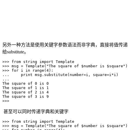
另外一种方法是使用关键字参数语法而非字典，直接将值传递
给substitute。
>>> from string import Template

>>> msg = Template("The square of $number is $square")

>>> for i in range(4):

...     print msg.substitute(number=i, square=i*i)

...

The square of 0 is 0

The square of 1 is 1

The square of 2 is 4

The square of 3 is 9

>>>
甚至可以同时传递字典和关键字
>>> from string import Template

>>> msg = Template("The square of $number is $square")
