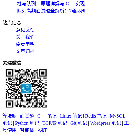
·
栈与队列：原理详解与 C++ 实现
·
队列高频面试题全解析：7道必刷...
站点信息
·
意见反馈
·
关于我们
·
免责申明
·
文章归档
关注微信
算法题
|
面试题
|
C++ 笔记
|
Linux 笔记
|
Redis 笔记
|
MySQL
笔记
|
Python 笔记
|
TCP/IP 笔记
|
Git 笔记
|
Wordpress 笔记
|
工
具使用
|
智能体
|
股盯