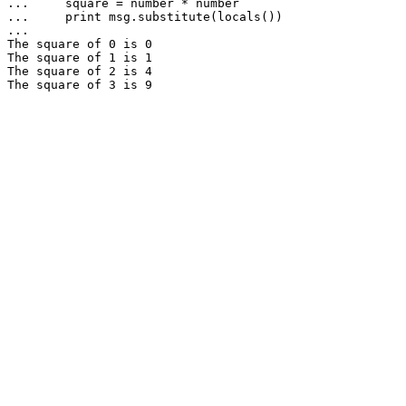
...     square = number * number

...     print msg.substitute(locals())

...

The square of 0 is 0

The square of 1 is 1

The square of 2 is 4

The square of 3 is 9