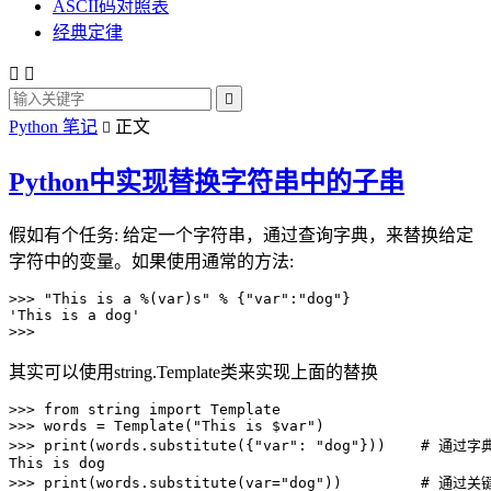
ASCII码对照表
经典定律



Python 笔记
正文

Python中实现替换字符串中的子串
假如有个任务: 给定一个字符串，通过查询字典，来替换给定
字符中的变量。如果使用通常的方法:
>>> "This is a %(var)s" % {"var":"dog"}

'This is a dog'

>>>
其实可以使用string.Template类来实现上面的替换
>>> from string import Template

>>> words = Template("This is $var")

>>> print(words.substitute({"var": "dog"}))    # 通
This is dog

>>> print(words.substitute(var="dog"))         # 通