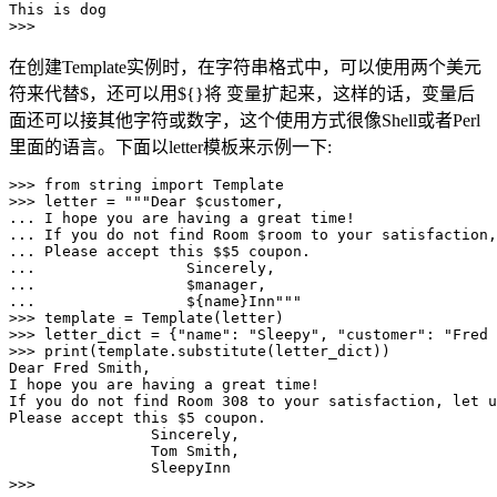
This is dog

>>>
在创建Template实例时，在字符串格式中，可以使用两个美元
符来代替$，还可以用${}将 变量扩起来，这样的话，变量后
面还可以接其他字符或数字，这个使用方式很像Shell或者Perl
里面的语言。下面以letter模板来示例一下:
>>> from string import Template

>>> letter = """Dear $customer,

... I hope you are having a great time!

... If you do not find Room $room to your satisfaction,
... Please accept this $$5 coupon.

...                 Sincerely,

...                 $manager,

...                 ${name}Inn"""

>>> template = Template(letter)

>>> letter_dict = {"name": "Sleepy", "customer": "Fred 
>>> print(template.substitute(letter_dict))

Dear Fred Smith,

I hope you are having a great time!

If you do not find Room 308 to your satisfaction, let u
Please accept this $5 coupon.

                Sincerely,

                Tom Smith,

                SleepyInn

>>>