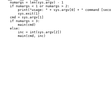
    numargs = len(sys.argv) - 1

    if numargs < 1 or numargs > 2:

        print("usage: " + sys.argv[0] + " command [seco
        sys.exit(1)

    cmd = sys.argv[1]

    if numargs < 3:

        main(cmd)

    else:

        inc = int(sys.argv[2])
