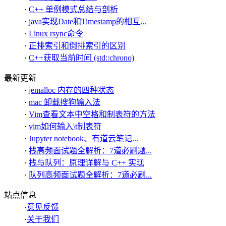
·
C++ 单例模式总结与剖析
·
java实现Date和Timestamp的相互...
·
Linux rsync命令
·
正排索引和倒排索引的区别
·
C++获取当前时间 (std::chrono)
最新更新
·
jemalloc 内存的四种状态
·
mac 卸载搜狗输入法
·
Vim查看文本中空格和制表符的方法
·
vim如何输入\t制表符
·
Jupyter notebook、有道云笔记...
·
栈高频面试题全解析：7道必刷题...
·
栈与队列：原理详解与 C++ 实现
·
队列高频面试题全解析：7道必刷...
站点信息
·
意见反馈
·
关于我们