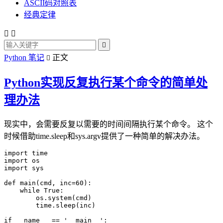
ASCII码对照表
经典定律



Python 笔记
正文

Python实现反复执行某个命令的简单处
理办法
现实中，会需要反复以需要的时间间隔执行某个命令。 这个
时候借助time.sleep和sys.argv提供了一种简单的解决办法。
import time

import os

import sys

def main(cmd, inc=60):

    while True:

        os.system(cmd)

        time.sleep(inc)

if __name__ == '__main__':
