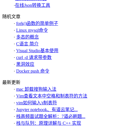
·
在线Json转换工具
随机文章
·
fork()函数的简单例子
·
Linux mysql命令
·
多态的概念
·
C语言 简介
·
Visual Studio基本使用
·
curl -d 请求带参数
·
黑洞效应
·
Docker push 命令
最新更新
·
mac 卸载搜狗输入法
·
Vim查看文本中空格和制表符的方法
·
vim如何输入\t制表符
·
Jupyter notebook、有道云笔记...
·
栈高频面试题全解析：7道必刷题...
·
栈与队列：原理详解与 C++ 实现