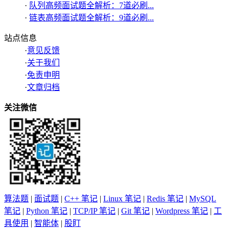
·
队列高频面试题全解析：7道必刷...
·
链表高频面试题全解析：9道必刷...
站点信息
·
意见反馈
·
关于我们
·
免责申明
·
文章归档
关注微信
算法题
|
面试题
|
C++ 笔记
|
Linux 笔记
|
Redis 笔记
|
MySQL
笔记
|
Python 笔记
|
TCP/IP 笔记
|
Git 笔记
|
Wordpress 笔记
|
工
具使用
|
智能体
|
股盯