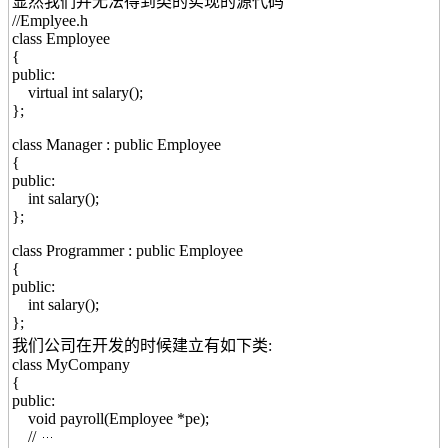
显然我们并无法得到类的实现的源代码
//Emplyee.h
class Employee
{
public:
virtual int salary();
};
class Manager : public Employee
{
public:
int salary();
};
class Programmer : public Employee
{
public:
int salary();
};
我们公司在开发的时候建立有如下类:
class MyCompany
{
public:
void payroll(Employee *pe);
//