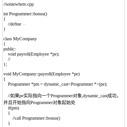
//somewhere.cpp
int Programmer::bonus()
{
//define
}
class MyCompany
{
public:
void payroll(Employee *pe);
//
};
void MyCompany::payroll(Employee *pe)
{
Programmer *pm = dynamic_cast<Programmer *>(pe);
//如果pe实际指向一个Programmer对象,dynamic_cast成功，
并且开始指向Programmer对象起始处
if(pm)
{
//call Programmer::bonus()
}