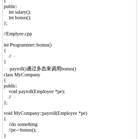
{
public:
int salary();
int bonus();
};
//Emplyee.cpp
int Programmer::bonus()
{
//
}
payroll()通过多态来调用bonus()
class MyCompany
{
public:
void payroll(Employee *pe);
//
};
void MyCompany::payroll(Employee *pe)
{
//do something
//pe->bonus();
}