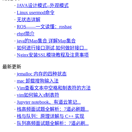
·
JAVA设计模式--外观模式
·
Linux usermod命令
·
无状态详解
·
ROS——一文读懂：rosbag
·
ebpf简介
·
java的Map集合 详解Map集合
·
如何进行接口测试,如何做好接口...
·
Nginx安装SSL模块教程及注意事项
最新更新
·
jemalloc 内存的四种状态
·
mac 卸载搜狗输入法
·
Vim查看文本中空格和制表符的方法
·
vim如何输入\t制表符
·
Jupyter notebook、有道云笔记...
·
栈高频面试题全解析：7道必刷题...
·
栈与队列：原理详解与 C++ 实现
·
队列高频面试题全解析：7道必刷...