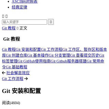
ASCII码对照表
经典定律



Git 教程
正文

Git 教程
Git 教程
Git 安装和配置
Git 工作流程
Git 工作区、暂存区和版本
库
Git 创建仓库
Git 基本操作
Git 分支管理
Git 查看提交历史
Git
标签管理
Git GitHub使用指南
Git Github服务器搭建
Git 常用命
令
Git 基础教程
社会懈怠效应
Git 工作流程
Git 安装和配置
阅读(4604)