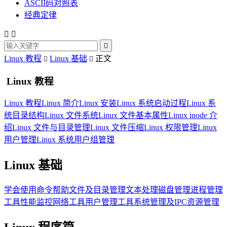
ASCII码对照表
经典定律



Linux 教程
Linux 基础
正文


Linux 教程
Linux 教程
Linux 简介
Linux 安装
Linux 系统启动过程
Linux 系
统目录结构
Linux 文件系统
Linux 文件基本属性
Linux inode 介
绍
Linux 文件与目录管理
Linux 文件压缩
Linux 权限管理
Linux
用户管理
Linux 系统用户组管理
Linux 基础
学会使用命令帮助
文件及目录管理
文本处理
磁盘管理
进程管理
工具
性能监控
网络工具
用户管理工具
系统管理及IPC资源管理