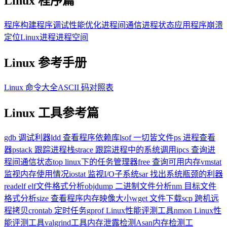
Linux 程序篇
程序构建
程序调试
性能优化
进程间通信
进程状态
应用程序崩溃
定位
Linux进程进程空间
Linux 参考手册
Linux 命令大全
ASCII 码对照表
Linux 工具参考篇
gdb 调试利器
ldd 查看程序依赖库
lsof 一切皆文件
ps 进程查看
器
pstack 跟踪进程栈
strace 跟踪进程中的系统调用
ipcs 查询进
程间通信状态
top linux下的任务管理器
free 查询可用内存
vmstat
监视内存使用情况
iostat 监视I/O子系统
sar 找出系统瓶颈的利器
readelf elf文件格式分析
objdump 二进制文件分析
nm 目标文件
格式分析
size 查看程序内存映像大小
wget 文件下载
scp 跨机远
程拷贝
crontab 定时任务
gprof Linux性能评测工具
nmon Linux性
能评测工具
valgrind工具内存泄露检测
Asan内存检测工