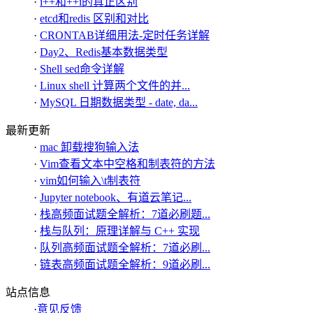
·
i++和++i的真正区别
·
etcd和redis 区别和对比
·
CRONTAB详细用法-定时任务详解
·
Day2、Redis基本数据类型
·
Shell sed命令详解
·
Linux shell 计算两个文件的并...
·
MySQL 日期数据类型 - date, da...
最新更新
·
mac 卸载搜狗输入法
·
Vim查看文本中空格和制表符的方法
·
vim如何输入\t制表符
·
Jupyter notebook、有道云笔记...
·
栈高频面试题全解析：7道必刷题...
·
栈与队列：原理详解与 C++ 实现
·
队列高频面试题全解析：7道必刷...
·
链表高频面试题全解析：9道必刷...
站点信息
·
意见反馈