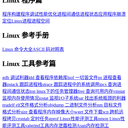
Linux 程序篇
程序构建
程序调试
性能优化
进程间通信
进程状态
应用程序崩溃
定位
Linux进程进程空间
Linux 参考手册
Linux 命令大全
ASCII 码对照表
Linux 工具参考篇
gdb 调试利器
ldd 查看程序依赖库
lsof 一切皆文件
ps 进程查看
器
pstack 跟踪进程栈
strace 跟踪进程中的系统调用
ipcs 查询进
程间通信状态
top linux下的任务管理器
free 查询可用内存
vmstat
监视内存使用情况
iostat 监视I/O子系统
sar 找出系统瓶颈的利器
readelf elf文件格式分析
objdump 二进制文件分析
nm 目标文件
格式分析
size 查看程序内存映像大小
wget 文件下载
scp 跨机远
程拷贝
crontab 定时任务
gprof Linux性能评测工具
nmon Linux性
能评测工具
valgrind工具内存泄露检测
Asan内存检测工