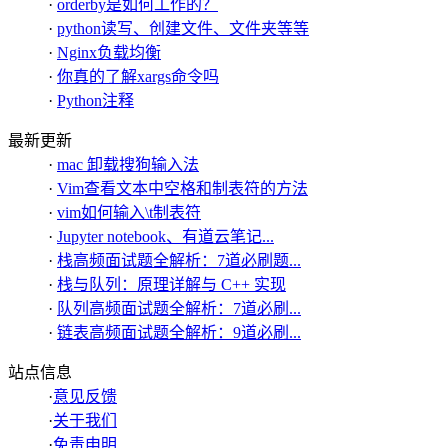
·
orderby是如何工作的？
·
python读写、创建文件、文件夹等等
·
Nginx负载均衡
·
你真的了解xargs命令吗
·
Python注释
最新更新
·
mac 卸载搜狗输入法
·
Vim查看文本中空格和制表符的方法
·
vim如何输入\t制表符
·
Jupyter notebook、有道云笔记...
·
栈高频面试题全解析：7道必刷题...
·
栈与队列：原理详解与 C++ 实现
·
队列高频面试题全解析：7道必刷...
·
链表高频面试题全解析：9道必刷...
站点信息
·
意见反馈
·
关于我们
·
免责申明