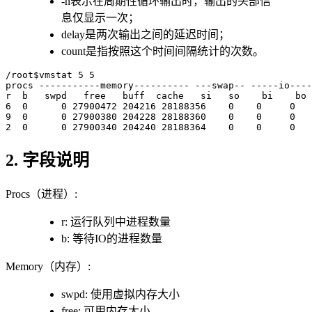
-n表示在周期性循环输出时，输出的头部信
息仅显示一次；
delay是两次输出之间的延迟时间；
count是指按照这个时间间隔统计的次数。
/root$vmstat 5 5

procs -----------memory---------- ---swap-- -----io----
r  b   swpd   free   buff  cache   si   so    bi    bo 
6  0      0 27900472 204216 28188356    0    0     0   
9  0      0 27900380 204228 28188360    0    0     0   
2. 字段说明
Procs（进程）:
r: 运行队列中进程数量
b: 等待IO的进程数量
Memory（内存）:
swpd: 使用虚拟内存大小
free: 可用内存大小