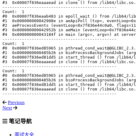
#3  0x00007f836eaaaead in clone () from /lib64/libc.so.
-----------------------------------------------

Count:  1

#0  0x00007f836eaab483 in epoll_wait () from /lib64/lib
#1  0x000000000042908e in aeApiPoll (tvp=
, eventLoop=0x
#2  aeProcessEvents (eventLoop=0x7f836e44c0a0, flags=11
#3  0x000000000042952b in aeMain (eventLoop=0x7f836e44c
#4  0x000000000043184f in main (argc=
, argv=
) at server
-----------------------------------------------

Count:  1

#0  0x00007f836ed85965 in pthread_cond_wait@@GLIBC_2.3.
#1  0x0000000000485b26 in bioProcessBackgroundJobs (arg
#2  0x00007f836ed81dd5 in start_thread () from /lib64/l
#3  0x00007f836eaaaead in clone () from /lib64/libc.so.
-----------------------------------------------

Count:  1

#0  0x00007f836ed85965 in pthread_cond_wait@@GLIBC_2.3.
#1  0x0000000000485b26 in bioProcessBackgroundJobs (arg
#2  0x00007f836ed81dd5 in start_thread () from /lib64/l
#3  0x00007f836eaaaead in clone () from /lib64/libc.so.
Previous
Next
笔记导航
面试大全