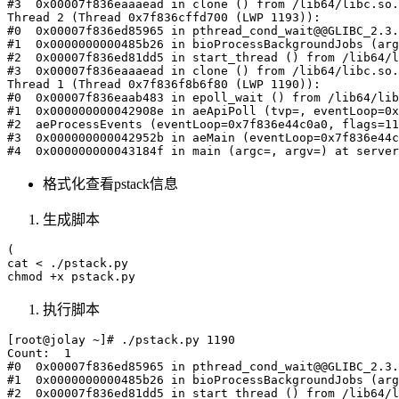
#3  0x00007f836eaaaead in clone () from /lib64/libc.so.
Thread 2 (Thread 0x7f836cffd700 (LWP 1193)):

#0  0x00007f836ed85965 in pthread_cond_wait@@GLIBC_2.3.
#1  0x0000000000485b26 in bioProcessBackgroundJobs (arg
#2  0x00007f836ed81dd5 in start_thread () from /lib64/l
#3  0x00007f836eaaaead in clone () from /lib64/libc.so.
Thread 1 (Thread 0x7f836f8b6f80 (LWP 1190)):

#0  0x00007f836eaab483 in epoll_wait () from /lib64/lib
#1  0x000000000042908e in aeApiPoll (tvp=
, eventLoop=0x
#2  aeProcessEvents (eventLoop=0x7f836e44c0a0, flags=11
#3  0x000000000042952b in aeMain (eventLoop=0x7f836e44c
#4  0x000000000043184f in main (argc=
, argv=
格式化查看pstack信息
生成脚本
(

cat <
 ./pstack.py

执行脚本
[root@jolay ~]# ./pstack.py 1190

Count:  1

#0  0x00007f836ed85965 in pthread_cond_wait@@GLIBC_2.3.
#1  0x0000000000485b26 in bioProcessBackgroundJobs (arg
#2  0x00007f836ed81dd5 in start_thread () from /lib64/l