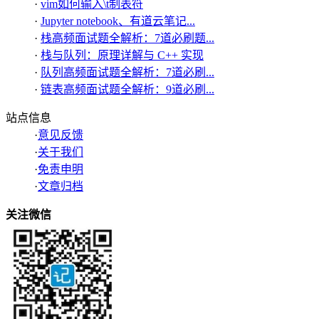
·
vim如何输入\t制表符
·
Jupyter notebook、有道云笔记...
·
栈高频面试题全解析：7道必刷题...
·
栈与队列：原理详解与 C++ 实现
·
队列高频面试题全解析：7道必刷...
·
链表高频面试题全解析：9道必刷...
站点信息
·
意见反馈
·
关于我们
·
免责申明
·
文章归档
关注微信