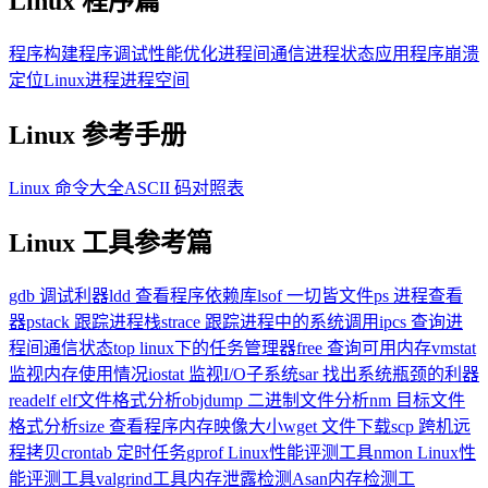
Linux 程序篇
程序构建
程序调试
性能优化
进程间通信
进程状态
应用程序崩溃
定位
Linux进程进程空间
Linux 参考手册
Linux 命令大全
ASCII 码对照表
Linux 工具参考篇
gdb 调试利器
ldd 查看程序依赖库
lsof 一切皆文件
ps 进程查看
器
pstack 跟踪进程栈
strace 跟踪进程中的系统调用
ipcs 查询进
程间通信状态
top linux下的任务管理器
free 查询可用内存
vmstat
监视内存使用情况
iostat 监视I/O子系统
sar 找出系统瓶颈的利器
readelf elf文件格式分析
objdump 二进制文件分析
nm 目标文件
格式分析
size 查看程序内存映像大小
wget 文件下载
scp 跨机远
程拷贝
crontab 定时任务
gprof Linux性能评测工具
nmon Linux性
能评测工具
valgrind工具内存泄露检测
Asan内存检测工