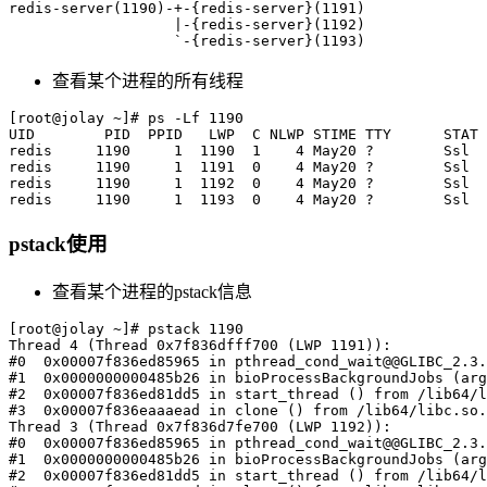
redis-server(1190)-+-{redis-server}(1191)

                   |-{redis-server}(1192)

查看某个进程的所有线程
[root@jolay ~]# ps -Lf 1190

UID        PID  PPID   LWP  C NLWP STIME TTY      STAT 
redis     1190     1  1190  1    4 May20 ?        Ssl  
redis     1190     1  1191  0    4 May20 ?        Ssl  
redis     1190     1  1192  0    4 May20 ?        Ssl  
pstack使用
查看某个进程的pstack信息
[root@jolay ~]# pstack 1190

Thread 4 (Thread 0x7f836dfff700 (LWP 1191)):

#0  0x00007f836ed85965 in pthread_cond_wait@@GLIBC_2.3.
#1  0x0000000000485b26 in bioProcessBackgroundJobs (arg
#2  0x00007f836ed81dd5 in start_thread () from /lib64/l
#3  0x00007f836eaaaead in clone () from /lib64/libc.so.
Thread 3 (Thread 0x7f836d7fe700 (LWP 1192)):

#0  0x00007f836ed85965 in pthread_cond_wait@@GLIBC_2.3.
#1  0x0000000000485b26 in bioProcessBackgroundJobs (arg
#2  0x00007f836ed81dd5 in start_thread () from /lib64/l