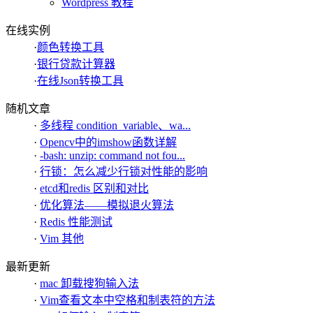
Wordpress 教程
在线实例
·
颜色转换工具
·
银行贷款计算器
·
在线Json转换工具
随机文章
·
多线程 condition_variable、wa...
·
Opencv中的imshow函数详解
·
-bash: unzip: command not fou...
·
行锁：怎么减少行锁对性能的影响
·
etcd和redis 区别和对比
·
优化算法——模拟退火算法
·
Redis 性能测试
·
Vim 其他
最新更新
·
mac 卸载搜狗输入法
·
Vim查看文本中空格和制表符的方法