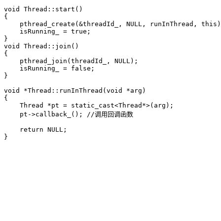
void Thread::start()

{

    pthread_create(&threadId_, NULL, runInThread, this)
    isRunning_ = true;

}

void Thread::join()

{

    pthread_join(threadId_, NULL);

    isRunning_ = false;

}

void *Thread::runInThread(void *arg)

{

    Thread *pt = static_cast<Thread*>(arg);

    pt->callback_(); //调用回调函数

    return NULL;
