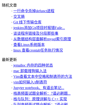
随机文章
·
一行命令杀掉defunct进程
·
交叉熵
·
Git 线下传输仓库
·
jenkins添加Git项目时报错Faile...
·
谈谈程序链接及分段那些事
·
从数据结构层面解析mysql索引原理
·
查看Linux系统版本
·
linux 查看crontab任务执行情况
最新更新
·
jemalloc 内存的四种状态
·
mac 卸载搜狗输入法
·
Vim查看文本中空格和制表符的方法
·
vim如何输入\t制表符
·
Jupyter notebook、有道云笔记...
·
栈高频面试题全解析：7道必刷题...
·
栈与队列：原理详解与 C++ 实现
·
队列高频面试题全解析：7道必刷...