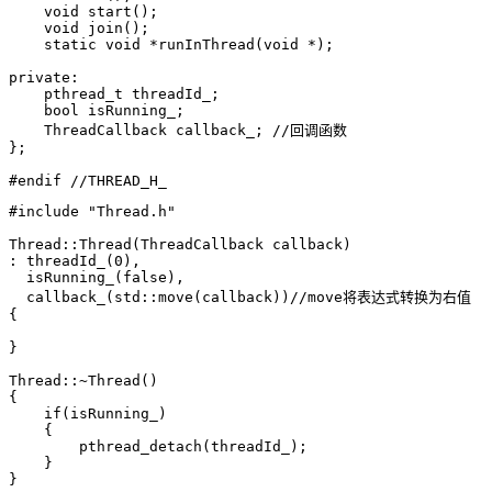
    void start();

    void join();

    static void *runInThread(void *);

private:

    pthread_t threadId_;

    bool isRunning_;

    ThreadCallback callback_; //回调函数

};

#include "Thread.h"

Thread::Thread(ThreadCallback callback)

: threadId_(0),

  isRunning_(false),

  callback_(std::move(callback))//move将表达式转换为右值

{

}

Thread::~Thread()

{

    if(isRunning_)

    {

        pthread_detach(threadId_);

    }

}
