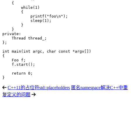
    {

        while(1)

        {

            printf("foo\n");

            sleep(1);

        }

    }

private:

    Thread thread_;

};

int main(int argc, char const *argv[])

{

    Foo f;

    f.start();

    return 0;

C++11的占位符std::placeholders
匿名namespace解决C++中重
复定义的问题