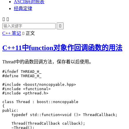
ASCII码对照表
经典定律



C++ 笔记
正文

C++11中function对象作回调函数的用法
Thread中的函数回调方法，保存着以后使用。
#ifndef THREAD_H_

#define THREAD_H_

#include <boost/noncopyable.hpp>

#include <functional>

#include <pthread.h>

class Thread : boost::noncopyable

{

public:

    typedef std::function<void ()> ThreadCallback;

    Thread(ThreadCallback callback);

    ~Thread();
