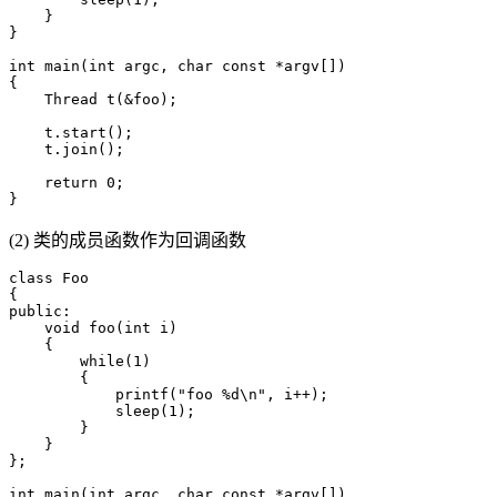
    }

}

int main(int argc, char const *argv[])

{

    Thread t(&foo);

    t.start();

    t.join();

    return 0;

(2) 类的成员函数作为回调函数
class Foo

{

public:

    void foo(int i)

    {

        while(1)

        {

            printf("foo %d\n", i++);

            sleep(1);

        }

    }

};

int main(int argc, char const *argv[])
