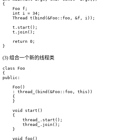
{

    Foo f;

    int i = 34;

    Thread t(bind(&Foo::foo, &f, i));

    t.start();

    t.join();

    return 0;

(3) 组合一个新的线程类
class Foo

{

public:

    Foo()

    : thread_(bind(&Foo::foo, this))

    {

    }

    void start()

    {

        thread_.start();

        thread_.join();

    }

    void foo()
