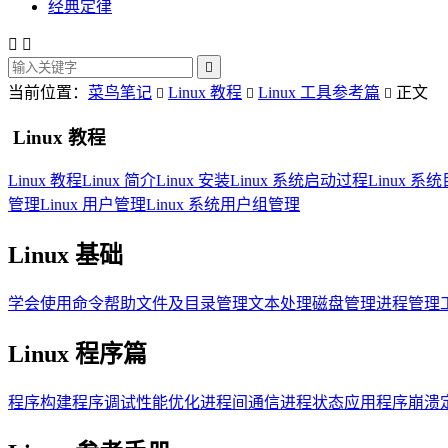
经典定律



当前位置：
菜鸟笔记
Linux 教程
Linux 工具参考篇
正文



Linux 教程
Linux 教程
Linux 简介
Linux 安装
Linux 系统启动过程
Linux 
管理
Linux 用户管理
Linux 系统用户组管理
Linux 基础
学会使用命令帮助
文件及目录管理
文本处理
磁盘管理
进程管理
Linux 程序篇
程序构建
程序调试
性能优化
进程间通信
进程状态
应用程序崩溃