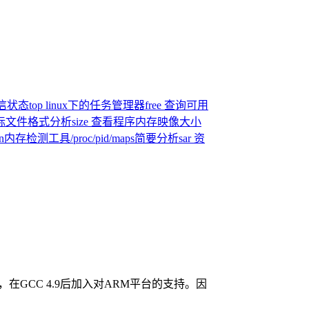
通信状态
top linux下的任务管理器
free 查询可用
目标文件格式分析
size 查看程序内存映像大小
an内存检测工具
/proc/pid/maps简要分析
sar 资
CC 4.8，在GCC 4.9后加入对ARM平台的支持。因