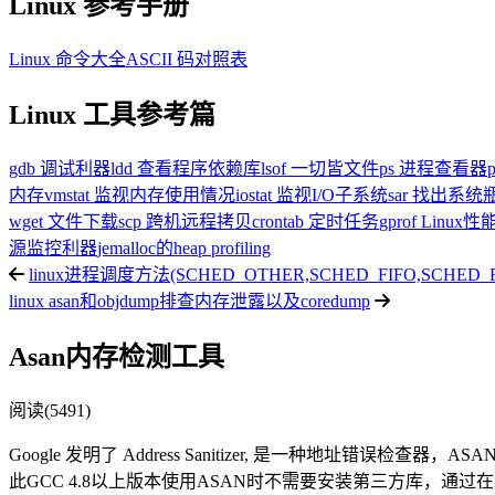
Linux 参考手册
Linux 命令大全
ASCII 码对照表
Linux 工具参考篇
gdb 调试利器
ldd 查看程序依赖库
lsof 一切皆文件
ps 进程查看器
内存
vmstat 监视内存使用情况
iostat 监视I/O子系统
sar 找出系
wget 文件下载
scp 跨机远程拷贝
crontab 定时任务
gprof Linu
源监控利器
jemalloc的heap profiling
linux进程调度方法(SCHED_OTHER,SCHED_FIFO,SCHED_
linux asan和objdump排查内存泄露以及coredump
Asan内存检测工具
阅读(5491)
Google 发明了 Address Sanitizer, 是一种地址错误检查器，
此GCC 4.8以上版本使用ASAN时不需要安装第三方库，通过