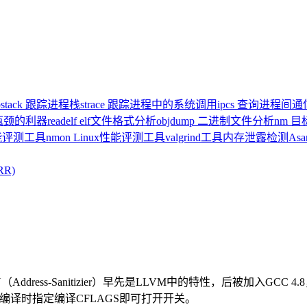
pstack 跟踪进程栈
strace 跟踪进程中的系统调用
ipcs 查询进程间
统瓶颈的利器
readelf elf文件格式分析
objdump 二进制文件分析
nm 
x性能评测工具
nmon Linux性能评测工具
valgrind工具内存泄露检测
As
RR)
ASAN（Address-Sanitizier）早先是LLVM中的特性，后被加入G
在编译时指定编译CFLAGS即可打开开关。