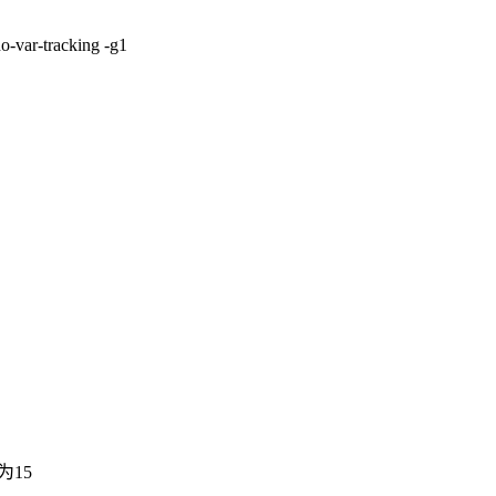
-var-tracking -g1
为15