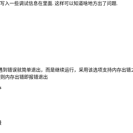
利用起来, 写入一些调试信息在里面. 这样可以知道啥地方出了问题.
序为保证稳定性，不能遇到错误就简单退出，而是继续运行，采用该选项支持
此选项，则内存出错即报错退出
s
慢