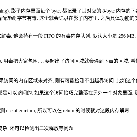
g). 影子内存里面每个 byte, 都记录了其对应的 8-byte 内
 后面连续 字节有毒. 这个就会记录在影子内存里. 之后具体功能的
会持有一段 FIFO 的有毒内存队列, 默认大小是 256 MB. 所以如果你 
后下毒, 用毒把大家包围. 只要超出了访问区域就会遇到下毒的区域, 叫做红
的, 如果访问的内存区域未对齐, 则有可能检测不出越界访问. 比如这个
都是可以访问的. 如果这个访问恰巧完整落在另外一个对象里面, 
ter return, 所以可以在 return 的时候就对这段内存解毒.
复杂. 还可以检测出二次释放等问题.