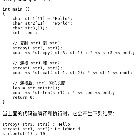
int main ()

{

    char str1[11] = "Hello";

    char str2[11] = "World";

    char str3[11];

    int  len ;

    // 复制 str1 到 str3

    strcpy( str3, str1);

    cout << "strcpy( str3, str1) : " << str3 << endl;

    // 连接 str1 和 str2

    strcat( str1, str2);

    cout << "strcat( str1, str2): " << str1 << endl;

    // 连接后，str1 的总长度

    len = strlen(str1);

    cout << "strlen(str1) : " << len << endl;

    return 0;

}
当上面的代码被编译和执行时，它会产生下列结果：
strcpy( str3, str1) : Hello

strcat( str1, str2): HelloWorld

strlen(str1) : 10