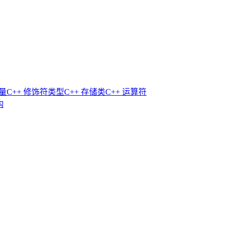
常量
C++ 修饰符类型
C++ 存储类
C++ 运算符
构