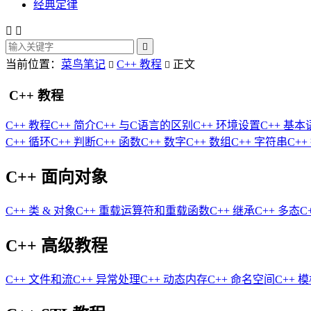
经典定律



当前位置：
菜鸟笔记
C++ 教程
正文


C++ 教程
C++ 教程
C++ 简介
C++ 与C语言的区别
C++ 环境设置
C++ 基本
C++ 循环
C++ 判断
C++ 函数
C++ 数字
C++ 数组
C++ 字符串
C++
C++ 面向对象
C++ 类 & 对象
C++ 重载运算符和重载函数
C++ 继承
C++ 多态
C
C++ 高级教程
C++ 文件和流
C++ 异常处理
C++ 动态内存
C++ 命名空间
C++ 