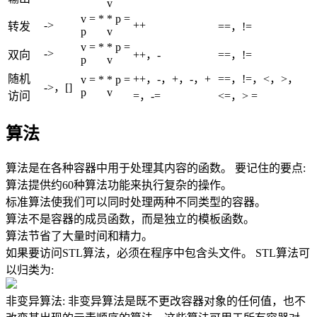
v
v = *
* p =
->
++
转发
==，!=
p
v
v = *
* p =
->
双向
++，-
==，!=
p
v
随机
++，-，+，-，+
==，!=，<，>，
v = *
* p =
->，[]
p
v
访问
=，-=
<=，> =
算法
算法是在各种容器中用于处理其内容的函数。 要记住的要点:
算法提供约60种算法功能来执行复杂的操作。
标准算法使我们可以同时处理两种不同类型的容器。
算法不是容器的成员函数，而是独立的模板函数。
算法节省了大量时间和精力。
如果要访问STL算法，必须在程序中包含头文件。
STL算法可
以归类为:
非变异算法: 非变异算法是既不更改容器对象的任何值，也不