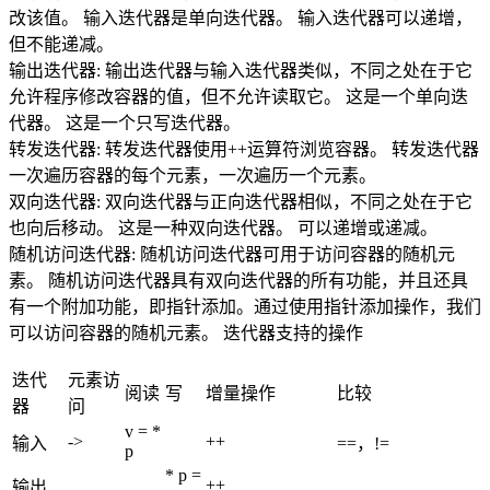
改该值。
输入迭代器是单向迭代器。
输入迭代器可以递增，
但不能递减。
输出迭代器:
输出迭代器与输入迭代器类似，不同之处在于它
允许程序修改容器的值，但不允许读取它。
这是一个单向迭
代器。
这是一个只写迭代器。
转发迭代器:
转发迭代器使用++运算符浏览容器。
转发迭代器
一次遍历容器的每个元素，一次遍历一个元素。
双向迭代器:
双向迭代器与正向迭代器相似，不同之处在于它
也向后移动。
这是一种双向迭代器。
可以递增或递减。
随机访问迭代器:
随机访问迭代器可用于访问容器的随机元
素。
随机访问迭代器具有双向迭代器的所有功能，并且还具
有一个附加功能，即指针添加。通过使用指针添加操作，我们
可以访问容器的随机元素。
迭代器支持的操作
迭代
元素访
阅读
写
增量操作
比较
器
问
v = *
->
++
输入
==，!=
p
* p =
++
输出