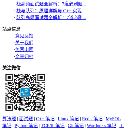
·
栈高频面试题全解析：7道必刷题...
·
栈与队列：原理详解与 C++ 实现
·
队列高频面试题全解析：7道必刷...
站点信息
·
意见反馈
·
关于我们
·
免责申明
·
文章归档
关注微信
算法题
|
面试题
|
C++ 笔记
|
Linux 笔记
|
Redis 笔记
|
MySQL
笔记
|
Python 笔记
|
TCP/IP 笔记
|
Git 笔记
|
Wordpress 笔记
|
工