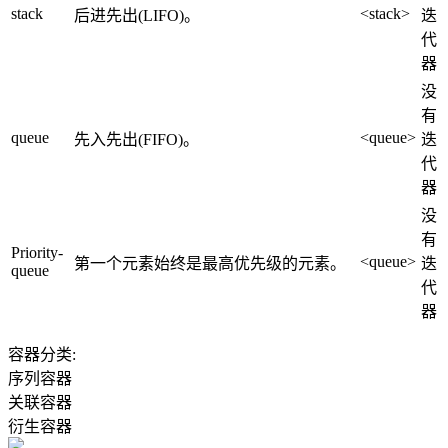
stack
<stack>
后进先出(LIFO)。
迭
代
器
没
有
queue
<queue>
先入先出(FIFO)。
迭
代
器
没
有
Priority-
<queue>
第一个元素始终是最高优先级的元素。
迭
queue
代
器
容器分类:
序列容器
关联容器
衍生容器