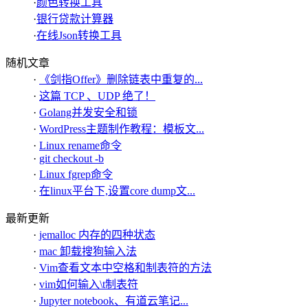
·
颜色转换工具
·
银行贷款计算器
·
在线Json转换工具
随机文章
·
《剑指Offer》删除链表中重复的...
·
这篇 TCP 、UDP 绝了！
·
Golang并发安全和锁
·
WordPress主题制作教程：模板文...
·
Linux rename命令
·
git checkout -b
·
Linux fgrep命令
·
在linux平台下,设置core dump文...
最新更新
·
jemalloc 内存的四种状态
·
mac 卸载搜狗输入法
·
Vim查看文本中空格和制表符的方法
·
vim如何输入\t制表符
·
Jupyter notebook、有道云笔记...