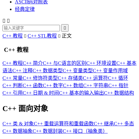
ASCII码对照表
经典定律



C++ 教程
C++ STL教程
正文


C++ 教程
C++ 教程
C++ 简介
C++ 与C语言的区别
C++ 环境设置
C++ 基本
语法
C++ 注释
C++ 数据类型
C++ 变量类型
C++ 变量作用域
C++ 常量
C++ 修饰符类型
C++ 存储类
C++ 运算符
C++ 循环
C++ 判断
C++ 函数
C++ 数字
C++ 数组
C++ 字符串
C++ 指针
C++ 引用
C++ 日期 & 时间
C++ 基本的输入输出
C++ 数据结构
C++ 面向对象
C++ 类 & 对象
C++ 重载运算符和重载函数
C++ 继承
C++ 多态
C++ 数据抽象
C++ 数据封装
C++ 接口（抽象类）