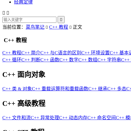
经典定律



当前位置：
菜鸟笔记
C++ 教程
正文


C++ 教程
C++ 教程
C++ 简介
C++ 与C语言的区别
C++ 环境设置
C++ 基本
C++ 循环
C++ 判断
C++ 函数
C++ 数字
C++ 数组
C++ 字符串
C++
C++ 面向对象
C++ 类 & 对象
C++ 重载运算符和重载函数
C++ 继承
C++ 多态
C
C++ 高级教程
C++ 文件和流
C++ 异常处理
C++ 动态内存
C++ 命名空间
C++ 