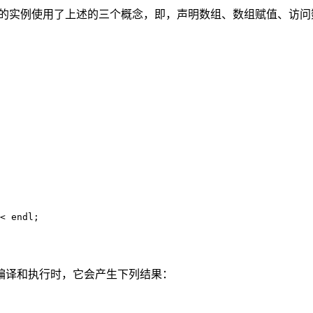
量。下面的实例使用了上述的三个概念，即，声明数组、数组赋值、访
< endl;

编译和执行时，它会产生下列结果：