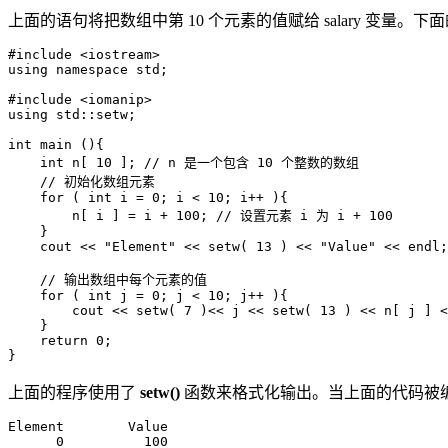
上面的语句将把数组中第 10 个元素的值赋给 salary 变
#include <iostream>

using namespace std;

#include <iomanip>

using std::setw;

int main (){

    int n[ 10 ]; // n 是一个包含 10 个整数的数组

    // 初始化数组元素          

    for ( int i = 0; i < 10; i++ ){

        n[ i ] = i + 100; // 设置元素 i 为 i + 100

    }

    cout << "Element" << setw( 13 ) << "Value" << endl;

    // 输出数组中每个元素的值                     

    for ( int j = 0; j < 10; j++ ){

        cout << setw( 7 )<< j << setw( 13 ) << n[ j ] <
    }

    return 0;

}
上面的程序使用了
setw()
函数来格式化输出。当上面的代码被
Element        Value

      0          100
