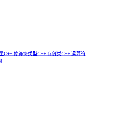
常量
C++ 修饰符类型
C++ 存储类
C++ 运算符
构