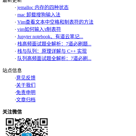
最新更新
·
jemalloc 内存的四种状态
·
mac 卸载搜狗输入法
·
Vim查看文本中空格和制表符的方法
·
vim如何输入\t制表符
·
Jupyter notebook、有道云笔记...
·
栈高频面试题全解析：7道必刷题...
·
栈与队列：原理详解与 C++ 实现
·
队列高频面试题全解析：7道必刷...
站点信息
·
意见反馈
·
关于我们
·
免责申明
·
文章归档
关注微信