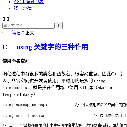
ASCII码对照表
经典定律



C++ 笔记
正文

C++ using 关键字的三种作用
使用命名空间
编程过程中有很多的类名和函数名，很容易重复，因此C++引
入了命名空间供开发者使用。平时用的最多的
using
就是指在作用域中使用 STL 库（Standard
namespace std
Template Library）。
using namespace nsp;		// 可以使用该命名空间中的内容

							// 如果出现没有指明命名空间的函数、变量等都会去该空间中搜索，有符合的就调用
using nsp::function			// 作用域中使用 function 函数时，会自动调用该命名空间中的该函数

// 当同一个函数在使用的多个库中有命名重复时，编译器会报错，因为使用