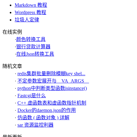
Markdown 教程
Wordpress 教程
垃圾人定律
在线实例
·
颜色转换工具
·
银行贷款计算器
·
在线Json转换工具
随机文章
·
redis集群批量删除模糊key shel...
·
不定参数宏展开与__VA_ARGS__
·
python中判断类型函数isinstance()
·
Fastcgi是什么
·
C++ 虚函数表和虚函数指针机制
·
Docker的daemon.json的作用
·
仿函数 ( 函数对象 ) 详解
·
sar 资源监控利器