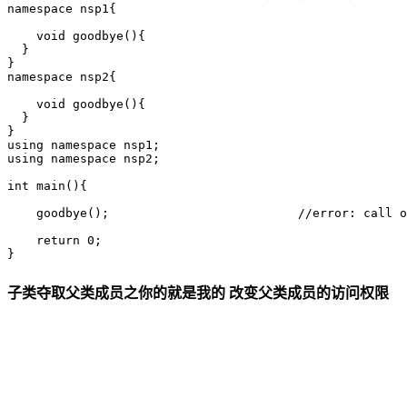
namespace nsp1{

    void goodbye(){

  }

}

namespace nsp2{

    void goodbye(){

  }

}

using namespace nsp1;

using namespace nsp2;

int main(){

    goodbye();				//error: call of overloaded 'goodbye()' is ambiguous

    return 0;

子类夺取父类成员之你的就是我的 改变父类成员的访问权限