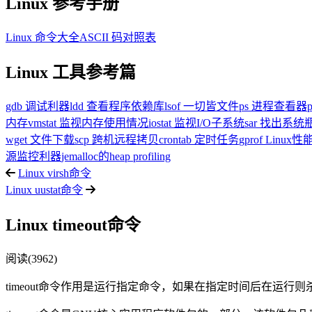
Linux 参考手册
Linux 命令大全
ASCII 码对照表
Linux 工具参考篇
gdb 调试利器
ldd 查看程序依赖库
lsof 一切皆文件
ps 进程查看器
内存
vmstat 监视内存使用情况
iostat 监视I/O子系统
sar 找出系
wget 文件下载
scp 跨机远程拷贝
crontab 定时任务
gprof Linu
源监控利器
jemalloc的heap profiling
Linux virsh命令
Linux uustat命令
Linux timeout命令
阅读(3962)
timeout命令作用是运行指定命令，如果在指定时间后在运行