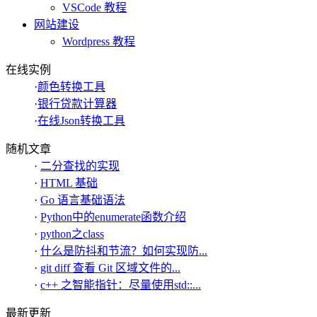
VSCode 教程
网站建设
Wordpress 教程
在线实例
·
颜色转换工具
·
银行贷款计算器
·
在线Json转换工具
随机文章
·
二分查找的实现
·
HTML 基础
·
Go 语言基础语法
·
Python中的enumerate函数介绍
·
python之class
·
什么是防抖和节流？如何实现防...
·
git diff 查看 Git 区域文件的...
·
c++ 之智能指针：尽量使用std::...
最新更新