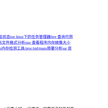
通信状态
top linux下的任务管理器
free 查询可用
目标文件格式分析
size 查看程序内存映像大小
an内存检测工具
/proc/pid/maps简要分析
sar 资