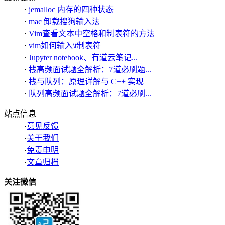
·
jemalloc 内存的四种状态
·
mac 卸载搜狗输入法
·
Vim查看文本中空格和制表符的方法
·
vim如何输入\t制表符
·
Jupyter notebook、有道云笔记...
·
栈高频面试题全解析：7道必刷题...
·
栈与队列：原理详解与 C++ 实现
·
队列高频面试题全解析：7道必刷...
站点信息
·
意见反馈
·
关于我们
·
免责申明
·
文章归档
关注微信