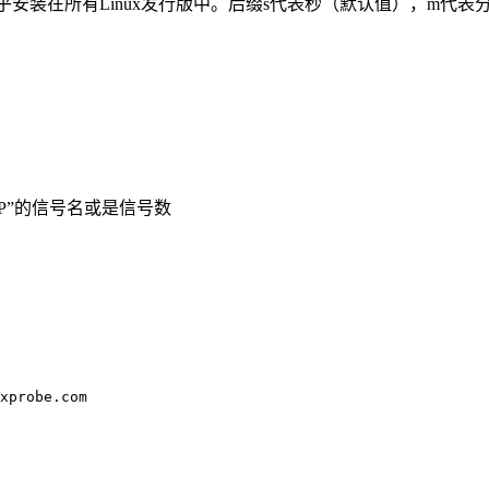
包几乎安装在所有Linux发行版中。后缀s代表秒（默认值），m代
P”的信号名或是信号数
xprobe.com