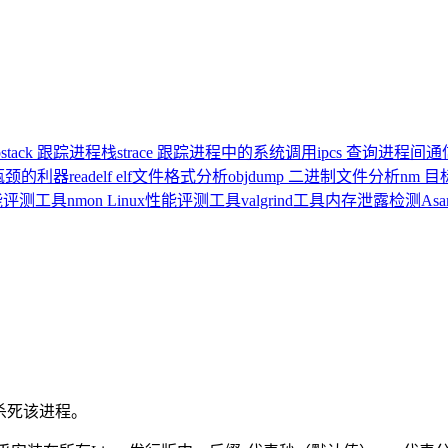
pstack 跟踪进程栈
strace 跟踪进程中的系统调用
ipcs 查询进程间
统瓶颈的利器
readelf elf文件格式分析
objdump 二进制文件分析
nm 
x性能评测工具
nmon Linux性能评测工具
valgrind工具内存泄露检测
As
则杀死该进程。