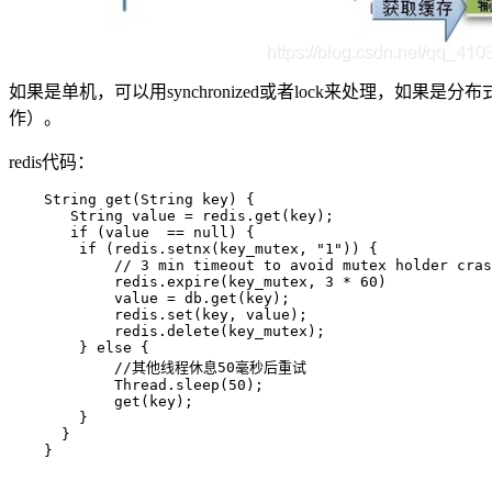
如果是单机，可以用synchronized或者lock来处理，如果是分布式环
作）。
redis代码：
    String get(String key) {  

       String value = redis.get(key);  

       if (value  == null) {  

        if (redis.setnx(key_mutex, "1")) {  

            // 3 min timeout to avoid mutex holder cras
            redis.expire(key_mutex, 3 * 60)  

            value = db.get(key);  

            redis.set(key, value);  

            redis.delete(key_mutex);  

        } else {  

            //其他线程休息50毫秒后重试  

            Thread.sleep(50);  

            get(key);  

        }  

      }  

    }  
