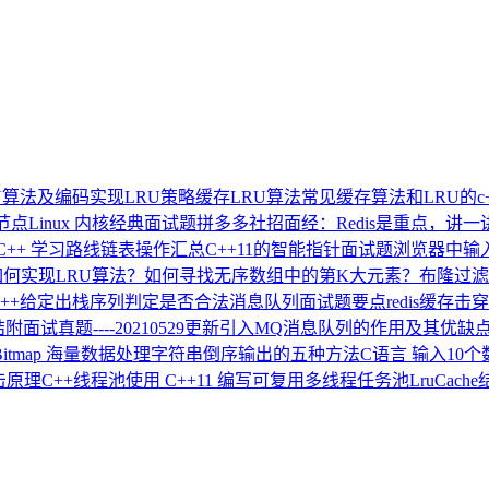
LRU算法及编码实现LRU策略缓存
LRU算法
常见缓存算法和LRU的c
节点
Linux 内核经典面试题
拼多多社招面经：Redis是重点，讲一讲
C/C++ 学习路线
链表操作汇总
C++11的智能指针面试题
浏览器中输入
如何实现LRU算法？
如何寻找无序数组中的第K大元素？
布隆过滤
C++给定出栈序列判定是否合法
消息队列面试题要点
redis缓存
面试真题----20210529更新
引入MQ消息队列的作用及其优缺
Bitmap 海量数据处理
字符串倒序输出的五种方法
C语言 输入10
击原理
C++线程池
使用 C++11 编写可复用多线程任务池
LruCa