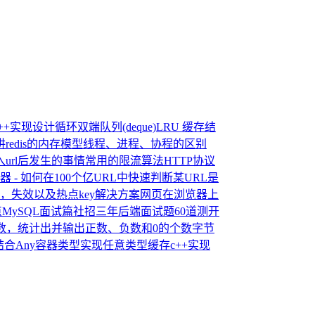
++实现
设计循环双端队列(deque)
LRU 缓存结
redis的内存模型
线程、进程、协程的区别
url后发生的事情
常用的限流算法
HTTP协议
器 - 如何在100个亿URL中快速判断某URL是
击穿，失效以及热点key解决方案
网页在浏览器上
点
MySQL面试篇
社招三年后端面试题
60道测开
个数，统计出并输出正数、负数和0的个数
字节
che结合Any容器类型实现任意类型缓存
c++实现