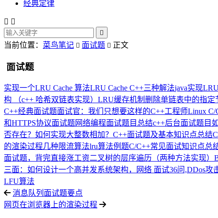
经典定律



当前位置：
菜鸟笔记
面试题
正文


面试题
实现一个LRU Cache 算法
LRU Cache C++三种解法
java实现
构 （c++ 哈希双链表实现）
LRU缓存机制
删除单链表中的指定
C++经典面试题
面试官：我们只想要这样的C++工程师
Linux 
和HTTPS协议面试题
网络编程面试题目总结
c++后台面试题目
否存在？
如何实现大整数相加？
C++面试题及基本知识点总结
的渲染过程
几种限流算法
lru算法例题
C/C++常见面试知识点总结附
面试题，背完直接涨工资
二叉树的层序遍历（两种方法实现）
三面：如何设计一个高并发系统
架构，网络 面试36问,DDos攻
LFU算法
消息队列面试题要点
网页在浏览器上的渲染过程