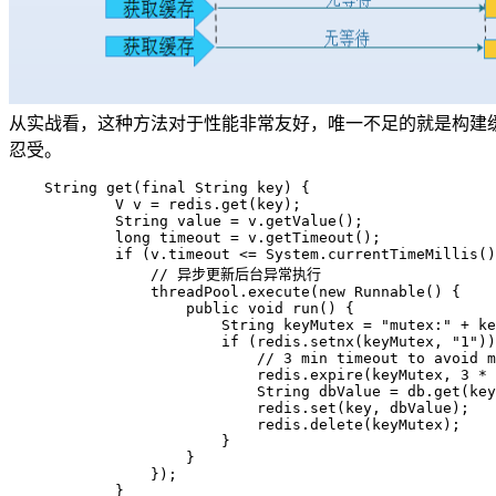
从实战看，这种方法对于性能非常友好，唯一不足的就是构建缓
忍受。
    String get(final String key) {  

            V v = redis.get(key);  

            String value = v.getValue();  

            long timeout = v.getTimeout();  

            if (v.timeout <= System.currentTimeMillis()
                // 异步更新后台异常执行  

                threadPool.execute(new Runnable() {  

                    public void run() {  

                        String keyMutex = "mutex:" + ke
                        if (redis.setnx(keyMutex, "1"))
                            // 3 min timeout to avoid m
                            redis.expire(keyMutex, 3 * 
                            String dbValue = db.get(key
                            redis.set(key, dbValue);  

                            redis.delete(keyMutex);  

                        }  

                    }  

                });  

            }  
