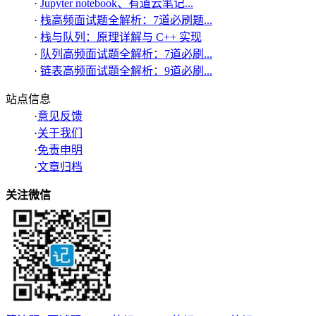
·
Jupyter notebook、有道云笔记...
·
栈高频面试题全解析：7道必刷题...
·
栈与队列：原理详解与 C++ 实现
·
队列高频面试题全解析：7道必刷...
·
链表高频面试题全解析：9道必刷...
站点信息
·
意见反馈
·
关于我们
·
免责申明
·
文章归档
关注微信