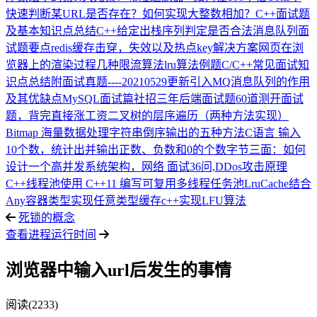
快速判断某URL是否存在？
如何实现大整数相加？
C++面试题
及基本知识点总结
C++给定出栈序列判定是否合法
消息队列面
试题要点
redis缓存击穿，失效以及热点key解决方案
网页在浏
览器上的渲染过程
几种限流算法
lru算法例题
C/C++常见面试知
识点总结附面试真题----20210529更新
引入MQ消息队列的作用
及其优缺点
MySQL面试篇
社招三年后端面试题
60道测开面试
题，背完直接涨工资
二叉树的层序遍历（两种方法实现）
Bitmap 海量数据处理
字符串倒序输出的五种方法
C语言 输入
10个数，统计出并输出正数、负数和0的个数
字节三面：如何
设计一个高并发系统
架构，网络 面试36问,DDos攻击原理
C++线程池
使用 C++11 编写可复用多线程任务池
LruCache结合
Any容器类型实现任意类型缓存
c++实现LFU算法
死锁的概念
查看进程运行时间
浏览器中输入url后发生的事情
阅读(2233)