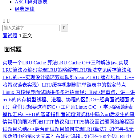
ASCII码对照表
经典定律



面试题
正文

面试题
实现一个LRU Cache 算法
LRU Cache C++三种解法
java实现
LRU算法及编码实现LRU策略缓存
LRU算法
常见缓存算法和
LRU的c++实现
设计循环双端队列(deque)
LRU 缓存结构 （c++
哈希双链表实现）
LRU缓存机制
删除单链表中的指定节点
Linux 内核经典面试题
拼多多社招面经：Redis是重点，讲一讲
redis的内存模型
线程、进程、协程的区别
C++经典面试题
面试
官：我们只想要这样的C++工程师
Linux C/C++ 学习路线
链表
操作汇总
C++11的智能指针面试题
浏览器中输入url后发生的事
情
常用的限流算法
HTTP协议和HTTPS协议面试题
网络编程面
试题目总结
c++后台面试题目
如何实现LRU算法？
如何寻找无
序数组中的第K大元素？
布隆过滤器 - 如何在100个亿URL中