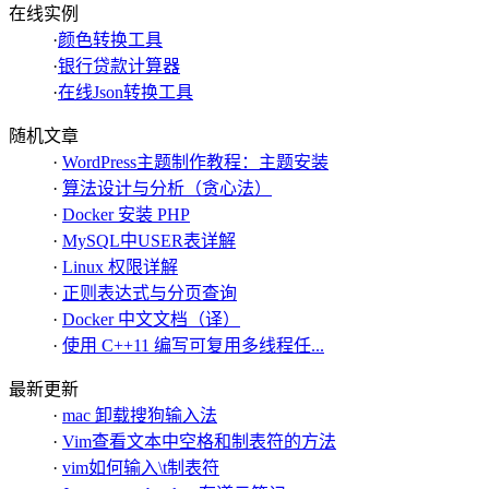
在线实例
·
颜色转换工具
·
银行贷款计算器
·
在线Json转换工具
随机文章
·
WordPress主题制作教程：主题安装
·
算法设计与分析（贪心法）
·
Docker 安装 PHP
·
MySQL中USER表详解
·
Linux 权限详解
·
正则表达式与分页查询
·
Docker 中文文档（译）
·
使用 C++11 编写可复用多线程任...
最新更新
·
mac 卸载搜狗输入法
·
Vim查看文本中空格和制表符的方法
·
vim如何输入\t制表符