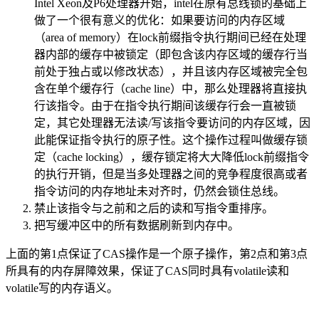
Intel Xeon及P6处理器开始，intel在原有总线锁的基础上
做了一个很有意义的优化：如果要访问的内存区域
（area of memory）在lock前缀指令执行期间已经在处理
器内部的缓存中被锁定（即包含该内存区域的缓存行当
前处于独占或以修改状态），并且该内存区域被完全包
含在单个缓存行（cache line）中，那么处理器将直接执
行该指令。由于在指令执行期间该缓存行会一直被锁
定，其它处理器无法读/写该指令要访问的内存区域，因
此能保证指令执行的原子性。这个操作过程叫做缓存锁
定（cache locking），缓存锁定将大大降低lock前缀指令
的执行开销，但是当多处理器之间的竞争程度很高或者
指令访问的内存地址未对齐时，仍然会锁住总线。
禁止该指令与之前和之后的读和写指令重排序。
把写缓冲区中的所有数据刷新到内存中。
上面的第1点保证了CAS操作是一个原子操作，第2点和第3点
所具有的内存屏障效果，保证了CAS同时具有volatile读和
volatile写的内存语义。