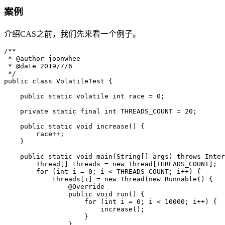
案例
介绍CAS之前，我们先来看一个例子。
/**

 * @author joonwhee

 * @date 2019/7/6

 */

public class VolatileTest {

    public static volatile int race = 0;

    private static final int THREADS_COUNT = 20;

    public static void increase() {

        race++;

    }

    public static void main(String[] args) throws Inter
        Thread[] threads = new Thread[THREADS_COUNT];

        for (int i = 0; i < THREADS_COUNT; i++) {

            threads[i] = new Thread(new Runnable() {

                @Override

                public void run() {

                    for (int i = 0; i < 10000; i++) {

                        increase();

                    }

                }
