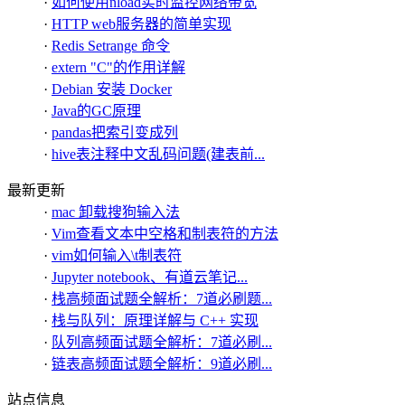
·
如何使用nload实时监控网络带宽
·
HTTP web服务器的简单实现
·
Redis Setrange 命令
·
extern "C"的作用详解
·
Debian 安装 Docker
·
Java的GC原理
·
pandas把索引变成列
·
hive表注释中文乱码问题(建表前...
最新更新
·
mac 卸载搜狗输入法
·
Vim查看文本中空格和制表符的方法
·
vim如何输入\t制表符
·
Jupyter notebook、有道云笔记...
·
栈高频面试题全解析：7道必刷题...
·
栈与队列：原理详解与 C++ 实现
·
队列高频面试题全解析：7道必刷...
·
链表高频面试题全解析：9道必刷...
站点信息