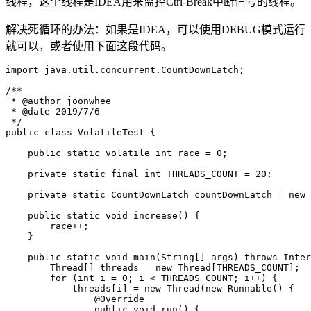
线程，这个线程是IDEA用来监控Ctrl-Break中断信号的线程。
解决死循环的办法：如果是IDEA，可以使用DEBUG模式运行
就可以，或者使用下面这段代码。
import java.util.concurrent.CountDownLatch;

/**

 * @author joonwhee

 * @date 2019/7/6

 */

public class VolatileTest {

    public static volatile int race = 0;

    private static final int THREADS_COUNT = 20;

    private static CountDownLatch countDownLatch = new 
    public static void increase() {

        race++;

    }

    public static void main(String[] args) throws Inter
        Thread[] threads = new Thread[THREADS_COUNT];

        for (int i = 0; i < THREADS_COUNT; i++) {

            threads[i] = new Thread(new Runnable() {

                @Override

                public void run() {
