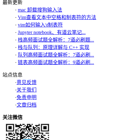
最新更新
·
mac 卸载搜狗输入法
·
Vim查看文本中空格和制表符的方法
·
vim如何输入\t制表符
·
Jupyter notebook、有道云笔记...
·
栈高频面试题全解析：7道必刷题...
·
栈与队列：原理详解与 C++ 实现
·
队列高频面试题全解析：7道必刷...
·
链表高频面试题全解析：9道必刷...
站点信息
·
意见反馈
·
关于我们
·
免责申明
·
文章归档
关注微信