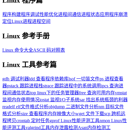
Linux 程序篇
程序构建
程序调试
性能优化
进程间通信
进程状态
应用程序崩溃
定位
Linux进程进程空间
Linux 参考手册
Linux 命令大全
ASCII 码对照表
Linux 工具参考篇
gdb 调试利器
ldd 查看程序依赖库
lsof 一切皆文件
ps 进程查看
器
pstack 跟踪进程栈
strace 跟踪进程中的系统调用
ipcs 查询进
程间通信状态
top linux下的任务管理器
free 查询可用内存
vmstat
监视内存使用情况
iostat 监视I/O子系统
sar 找出系统瓶颈的利器
readelf elf文件格式分析
objdump 二进制文件分析
nm 目标文件
格式分析
size 查看程序内存映像大小
wget 文件下载
scp 跨机远
程拷贝
crontab 定时任务
gprof Linux性能评测工具
nmon Linux性
能评测工具
valgrind工具内存泄露检测
Asan内存检测工