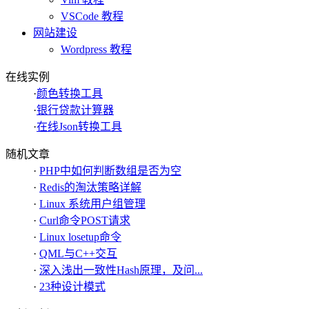
VSCode 教程
网站建设
Wordpress 教程
在线实例
·
颜色转换工具
·
银行贷款计算器
·
在线Json转换工具
随机文章
·
PHP中如何判断数组是否为空
·
Redis的淘汰策略详解
·
Linux 系统用户组管理
·
Curl命令POST请求
·
Linux losetup命令
·
QML与C++交互
·
深入浅出一致性Hash原理，及问...
·
23种设计模式