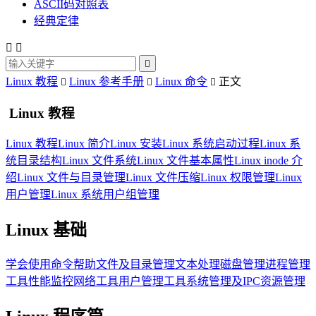
ASCII码对照表
经典定律



Linux 教程
Linux 参考手册
Linux 命令
正文



Linux 教程
Linux 教程
Linux 简介
Linux 安装
Linux 系统启动过程
Linux 系
统目录结构
Linux 文件系统
Linux 文件基本属性
Linux inode 介
绍
Linux 文件与目录管理
Linux 文件压缩
Linux 权限管理
Linux
用户管理
Linux 系统用户组管理
Linux 基础
学会使用命令帮助
文件及目录管理
文本处理
磁盘管理
进程管理
工具
性能监控
网络工具
用户管理工具
系统管理及IPC资源管理