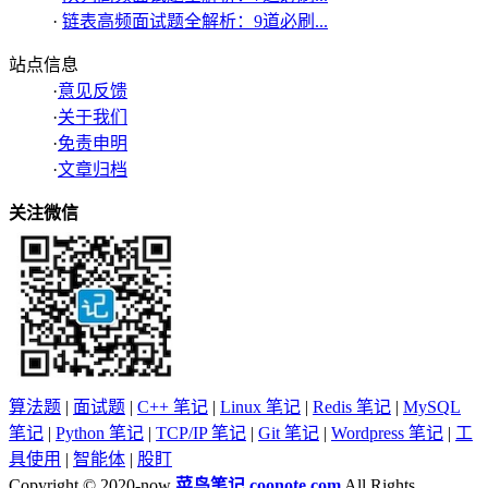
·
链表高频面试题全解析：9道必刷...
站点信息
·
意见反馈
·
关于我们
·
免责申明
·
文章归档
关注微信
算法题
|
面试题
|
C++ 笔记
|
Linux 笔记
|
Redis 笔记
|
MySQL
笔记
|
Python 笔记
|
TCP/IP 笔记
|
Git 笔记
|
Wordpress 笔记
|
工
具使用
|
智能体
|
股盯
Copyright © 2020-now
菜鸟笔记
coonote.com
All Rights