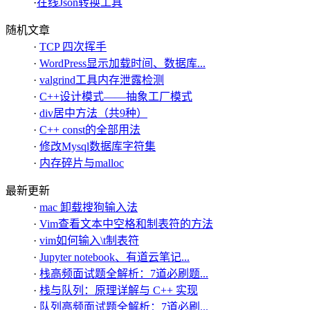
·
在线Json转换工具
随机文章
·
TCP 四次挥手
·
WordPress显示加载时间、数据库...
·
valgrind工具内存泄露检测
·
C++设计模式——抽象工厂模式
·
div居中方法（共9种）
·
C++ const的全部用法
·
修改Mysql数据库字符集
·
内存碎片与malloc
最新更新
·
mac 卸载搜狗输入法
·
Vim查看文本中空格和制表符的方法
·
vim如何输入\t制表符
·
Jupyter notebook、有道云笔记...
·
栈高频面试题全解析：7道必刷题...
·
栈与队列：原理详解与 C++ 实现
·
队列高频面试题全解析：7道必刷...