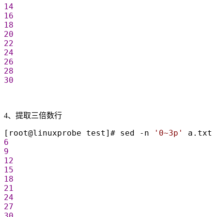
14
16
18
20
22
24
26
28
30
4、提取三倍数行
[root@linuxprobe test]# sed -n 
'
0~3p
'
 a.txt 
6
9
12
15
18
21
24
27
30