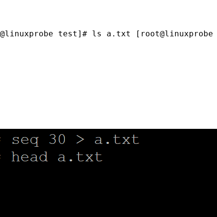
@linuxprobe test]# ls a.txt [root@linuxprobe