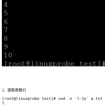
2、提取奇数行
[root@linuxprobe test]# sed -n 
'
1~2p
'
 a.txt 
3