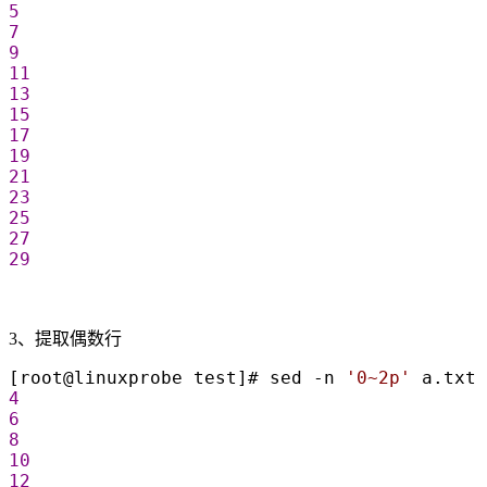
5
7
9
11
13
15
17
19
21
23
25
27
29
3、提取偶数行
[root@linuxprobe test]# sed -n 
'
0~2p
'
 a.txt 
4
6
8
10
12