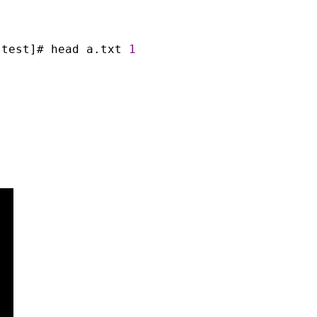
 test]# head a.txt 
1