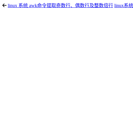
linux 系统 awk命令提取奇数行、偶数行及整数倍行
linux系