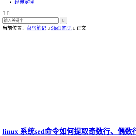
经典定律



当前位置：
菜鸟笔记
Shell 笔记
正文


linux 系统sed命令如何提取奇数行、偶