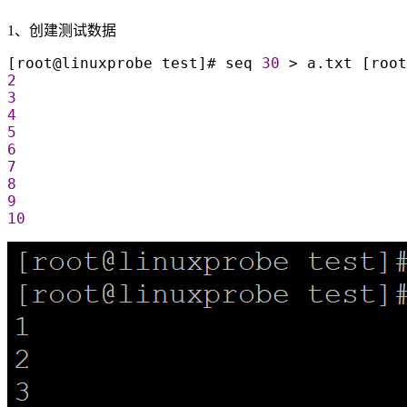
1、创建测试数据
[root@linuxprobe test]# seq 
30
 >
 a.txt [root
2
3
4
5
6
7
8
9
10