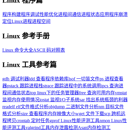
Linux 程序篇
程序构建
程序调试
性能优化
进程间通信
进程状态
应用程序崩溃
定位
Linux进程进程空间
Linux 参考手册
Linux 命令大全
ASCII 码对照表
Linux 工具参考篇
gdb 调试利器
ldd 查看程序依赖库
lsof 一切皆文件
ps 进程查看
器
pstack 跟踪进程栈
strace 跟踪进程中的系统调用
ipcs 查询进
程间通信状态
top linux下的任务管理器
free 查询可用内存
vmstat
监视内存使用情况
iostat 监视I/O子系统
sar 找出系统瓶颈的利器
readelf elf文件格式分析
objdump 二进制文件分析
nm 目标文件
格式分析
size 查看程序内存映像大小
wget 文件下载
scp 跨机远
程拷贝
crontab 定时任务
gprof Linux性能评测工具
nmon Linux性
能评测工具
valgrind工具内存泄露检测
Asan内存检测工