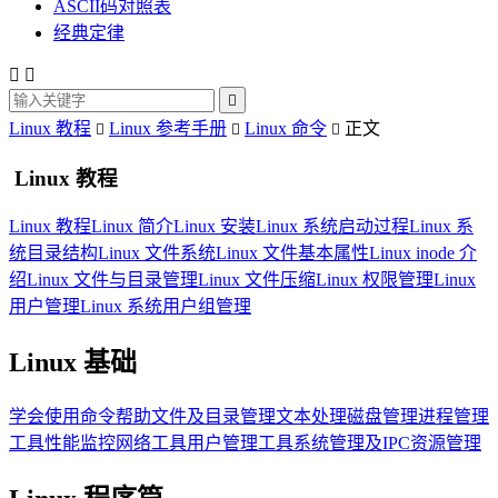
ASCII码对照表
经典定律



Linux 教程
Linux 参考手册
Linux 命令
正文



Linux 教程
Linux 教程
Linux 简介
Linux 安装
Linux 系统启动过程
Linux 系
统目录结构
Linux 文件系统
Linux 文件基本属性
Linux inode 介
绍
Linux 文件与目录管理
Linux 文件压缩
Linux 权限管理
Linux
用户管理
Linux 系统用户组管理
Linux 基础
学会使用命令帮助
文件及目录管理
文本处理
磁盘管理
进程管理
工具
性能监控
网络工具
用户管理工具
系统管理及IPC资源管理