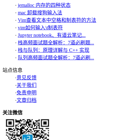
·
jemalloc 内存的四种状态
·
mac 卸载搜狗输入法
·
Vim查看文本中空格和制表符的方法
·
vim如何输入\t制表符
·
Jupyter notebook、有道云笔记...
·
栈高频面试题全解析：7道必刷题...
·
栈与队列：原理详解与 C++ 实现
·
队列高频面试题全解析：7道必刷...
站点信息
·
意见反馈
·
关于我们
·
免责申明
·
文章归档
关注微信