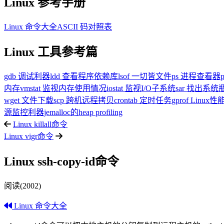
Linux 参考手册
Linux 命令大全
ASCII 码对照表
Linux 工具参考篇
gdb 调试利器
ldd 查看程序依赖库
lsof 一切皆文件
ps 进程查看器
内存
vmstat 监视内存使用情况
iostat 监视I/O子系统
sar 找出系
wget 文件下载
scp 跨机远程拷贝
crontab 定时任务
gprof Linu
源监控利器
jemalloc的heap profiling
Linux killall命令
Linux vigr命令
Linux ssh-copy-id命令
阅读(2002)
Linux 命令大全