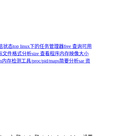
通信状态
top linux下的任务管理器
free 查询可用
目标文件格式分析
size 查看程序内存映像大小
an内存检测工具
/proc/pid/maps简要分析
sar 资