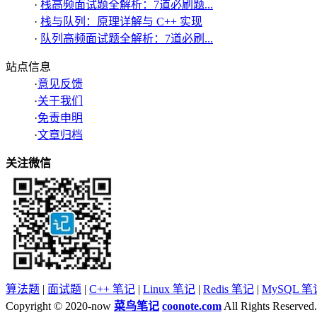
·
栈高频面试题全解析：7道必刷题...
·
栈与队列：原理详解与 C++ 实现
·
队列高频面试题全解析：7道必刷...
站点信息
·
意见反馈
·
关于我们
·
免责申明
·
文章归档
关注微信
算法题
|
面试题
|
C++ 笔记
|
Linux 笔记
|
Redis 笔记
|
MySQL 笔
Copyright © 2020-now
菜鸟笔记
coonote.com
All Rights Reser