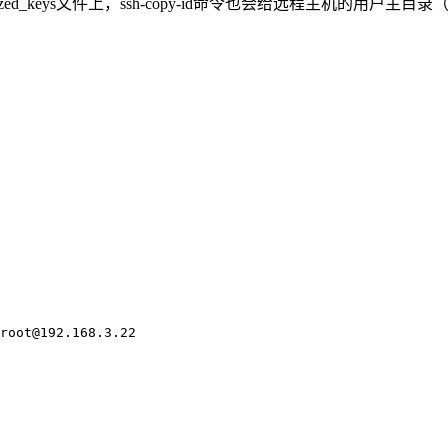
keys文件上，ssh-copy-id命令也会给远程主机的用户主目录（home）和~/.
root@192.168.3.22