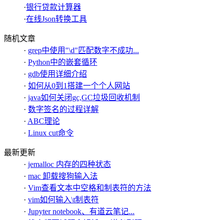
·
银行贷款计算器
·
在线Json转换工具
随机文章
·
grep中使用"\d"匹配数字不成功...
·
Python中的嵌套循环
·
gdb使用详细介绍
·
如何从0到1搭建一个个人网站
·
java如何关闭gc,GC垃圾回收机制
·
数字签名的过程详解
·
ABC理论
·
Linux cut命令
最新更新
·
jemalloc 内存的四种状态
·
mac 卸载搜狗输入法
·
Vim查看文本中空格和制表符的方法
·
vim如何输入\t制表符
·
Jupyter notebook、有道云笔记...