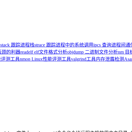
pstack 跟踪进程栈
strace 跟踪进程中的系统调用
ipcs 查询进程间
统瓶颈的利器
readelf elf文件格式分析
objdump 二进制文件分析
nm 
x性能评测工具
nmon Linux性能评测工具
valgrind工具内存泄露检测
As