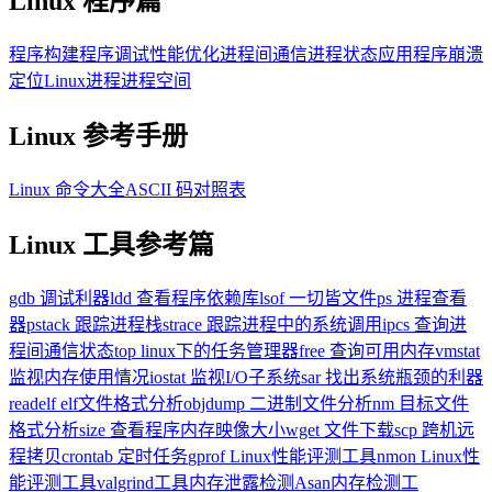
Linux 程序篇
程序构建
程序调试
性能优化
进程间通信
进程状态
应用程序崩溃
定位
Linux进程进程空间
Linux 参考手册
Linux 命令大全
ASCII 码对照表
Linux 工具参考篇
gdb 调试利器
ldd 查看程序依赖库
lsof 一切皆文件
ps 进程查看
器
pstack 跟踪进程栈
strace 跟踪进程中的系统调用
ipcs 查询进
程间通信状态
top linux下的任务管理器
free 查询可用内存
vmstat
监视内存使用情况
iostat 监视I/O子系统
sar 找出系统瓶颈的利器
readelf elf文件格式分析
objdump 二进制文件分析
nm 目标文件
格式分析
size 查看程序内存映像大小
wget 文件下载
scp 跨机远
程拷贝
crontab 定时任务
gprof Linux性能评测工具
nmon Linux性
能评测工具
valgrind工具内存泄露检测
Asan内存检测工