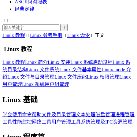
ASCII码对照表
经典定律



Linux 教程
Linux 参考手册
Linux 命令
正文



Linux 教程
Linux 教程
Linux 简介
Linux 安装
Linux 系统启动过程
Linux 系
统目录结构
Linux 文件系统
Linux 文件基本属性
Linux inode 介
绍
Linux 文件与目录管理
Linux 文件压缩
Linux 权限管理
Linux
用户管理
Linux 系统用户组管理
Linux 基础
学会使用命令帮助
文件及目录管理
文本处理
磁盘管理
进程管理
工具
性能监控
网络工具
用户管理工具
系统管理及IPC资源管理