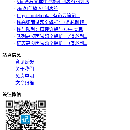
·
Vim查看文本中空格和制表符的方法
·
vim如何输入\t制表符
·
Jupyter notebook、有道云笔记...
·
栈高频面试题全解析：7道必刷题...
·
栈与队列：原理详解与 C++ 实现
·
队列高频面试题全解析：7道必刷...
·
链表高频面试题全解析：9道必刷...
站点信息
·
意见反馈
·
关于我们
·
免责申明
·
文章归档
关注微信