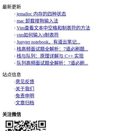
最新更新
·
jemalloc 内存的四种状态
·
mac 卸载搜狗输入法
·
Vim查看文本中空格和制表符的方法
·
vim如何输入\t制表符
·
Jupyter notebook、有道云笔记...
·
栈高频面试题全解析：7道必刷题...
·
栈与队列：原理详解与 C++ 实现
·
队列高频面试题全解析：7道必刷...
站点信息
·
意见反馈
·
关于我们
·
免责申明
·
文章归档
关注微信