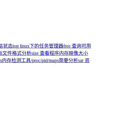
通信状态
top linux下的任务管理器
free 查询可用
目标文件格式分析
size 查看程序内存映像大小
an内存检测工具
/proc/pid/maps简要分析
sar 资