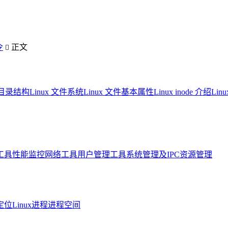
令
正文

系统目录结构
Linux 文件系统
Linux 文件基本属性
Linux inode 介绍
Li
工具
性能监控
网络工具
用户管理工具
系统管理及IPC资源管理
定位
Linux进程进程空间