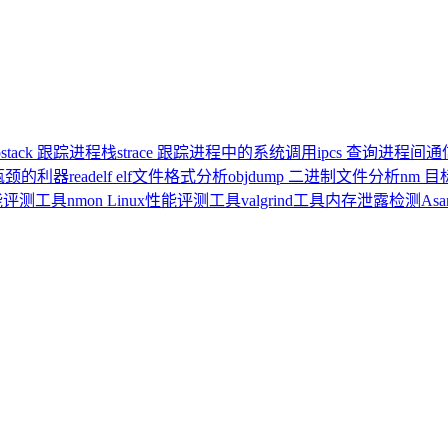
pstack 跟踪进程栈
strace 跟踪进程中的系统调用
ipcs 查询进程间
统瓶颈的利器
readelf elf文件格式分析
objdump 二进制文件分析
nm 
x性能评测工具
nmon Linux性能评测工具
valgrind工具内存泄露检测
As