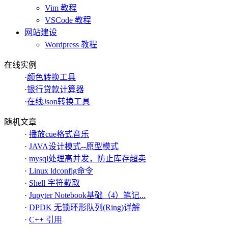
Vim 教程
VSCode 教程
网站建设
Wordpress 教程
在线实例
·
颜色转换工具
·
银行贷款计算器
·
在线Json转换工具
随机文章
·
播放cue格式音乐
·
JAVA设计模式--原型模式
·
mysql处理高并发，防止库存超卖
·
Linux ldconfig命令
·
Shell 字符截取
·
Jupyter Notebook基础（4）笔记...
·
DPDK 无锁环形队列(Ring)详解
·
C++ 引用