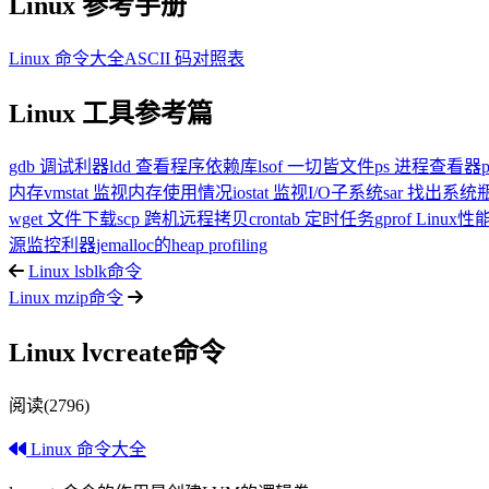
Linux 参考手册
Linux 命令大全
ASCII 码对照表
Linux 工具参考篇
gdb 调试利器
ldd 查看程序依赖库
lsof 一切皆文件
ps 进程查看器
内存
vmstat 监视内存使用情况
iostat 监视I/O子系统
sar 找出系
wget 文件下载
scp 跨机远程拷贝
crontab 定时任务
gprof Linu
源监控利器
jemalloc的heap profiling
Linux lsblk命令
Linux mzip命令
Linux lvcreate命令
阅读(2796)
Linux 命令大全