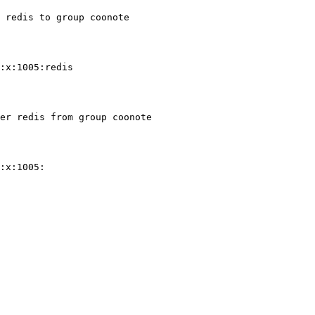
 redis to group coonote
:x:1005:redis
er redis from group coonote
:x:1005: