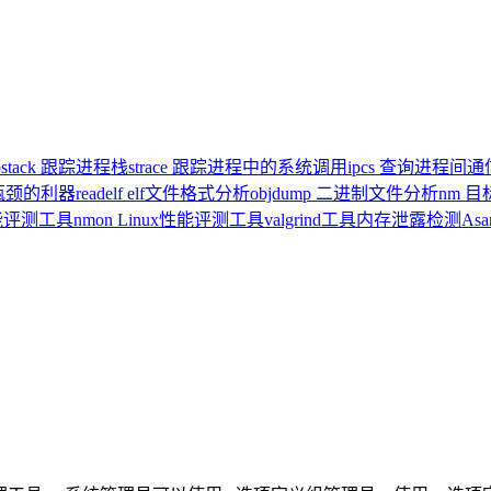
pstack 跟踪进程栈
strace 跟踪进程中的系统调用
ipcs 查询进程间
统瓶颈的利器
readelf elf文件格式分析
objdump 二进制文件分析
nm 
x性能评测工具
nmon Linux性能评测工具
valgrind工具内存泄露检测
As