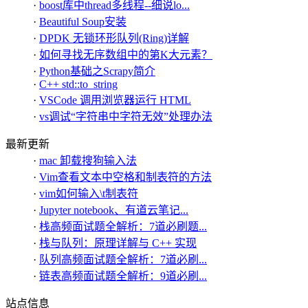
·
boost库中thread多线程--细说lo...
·
Beautiful Soup安装
·
DPDK 无锁环形队列(Ring)详解
·
如何寻找无序数组中的第K大元素？
·
Python基础之Scrapy简介
·
C++ std::to_string
·
VSCode 调用浏览器运行 HTML
·
vs调试“字符串中字符无效”处理办法
最新更新
·
mac 卸载搜狗输入法
·
Vim查看文本中空格和制表符的方法
·
vim如何输入\t制表符
·
Jupyter notebook、有道云笔记...
·
栈高频面试题全解析：7道必刷题...
·
栈与队列：原理详解与 C++ 实现
·
队列高频面试题全解析：7道必刷...
·
链表高频面试题全解析：9道必刷...
站点信息