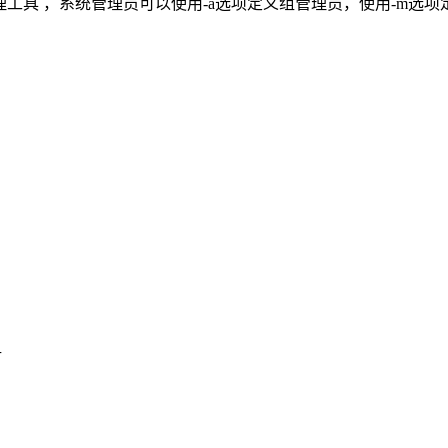
/gshadow的管理工具 ，系统管理员可以使用-a选项定义组管理员，使用-
组