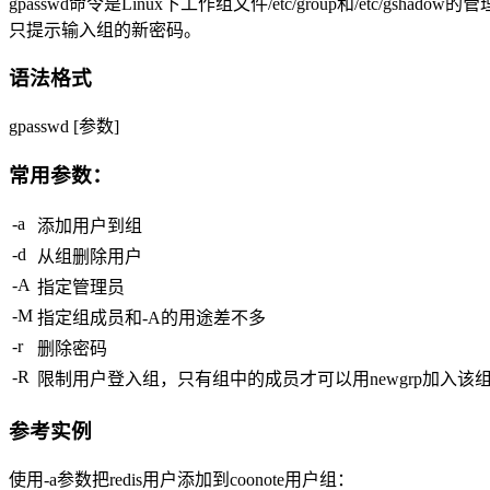
gpasswd命令是Linux下工作组文件/etc/group和/etc
只提示输入组的新密码。
语法格式
gpasswd [参数]
常用参数：
-a
添加用户到组
-d
从组删除用户
-A
指定管理员
-M
指定组成员和-A的用途差不多
-r
删除密码
-R
限制用户登入组，只有组中的成员才可以用newgrp加入该
参考实例
使用-a参数把redis用户添加到coonote用户组：