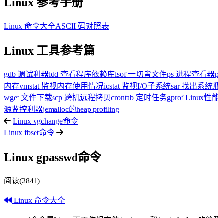
Linux 参考手册
Linux 命令大全
ASCII 码对照表
Linux 工具参考篇
gdb 调试利器
ldd 查看程序依赖库
lsof 一切皆文件
ps 进程查看器
内存
vmstat 监视内存使用情况
iostat 监视I/O子系统
sar 找出系
wget 文件下载
scp 跨机远程拷贝
crontab 定时任务
gprof Linu
源监控利器
jemalloc的heap profiling
Linux vgchange命令
Linux fbset命令
Linux gpasswd命令
阅读(2841)
Linux 命令大全