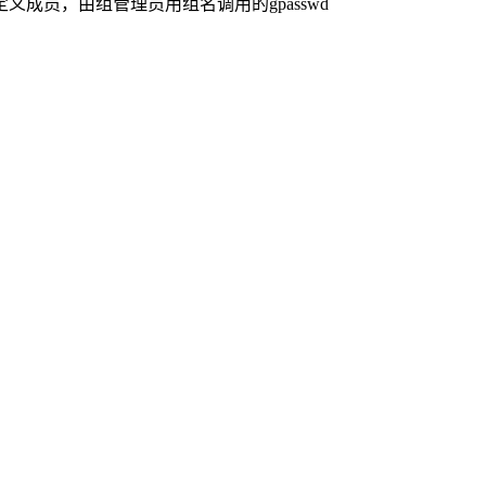
m选项定义成员，由组管理员用组名调用的gpasswd