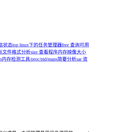
通信状态
top linux下的任务管理器
free 查询可用
目标文件格式分析
size 查看程序内存映像大小
an内存检测工具
/proc/pid/maps简要分析
sar 资