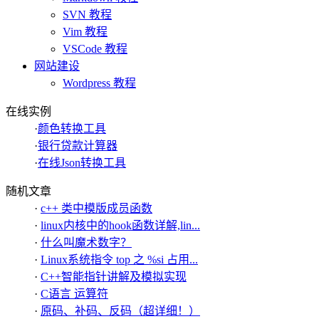
SVN 教程
Vim 教程
VSCode 教程
网站建设
Wordpress 教程
在线实例
·
颜色转换工具
·
银行贷款计算器
·
在线Json转换工具
随机文章
·
c++ 类中模版成员函数
·
linux内核中的hook函数详解,lin...
·
什么叫魔术数字？
·
Linux系统指令 top 之 %si 占用...
·
C++智能指针讲解及模拟实现
·
C语言 运算符
·
原码、补码、反码（超详细！）