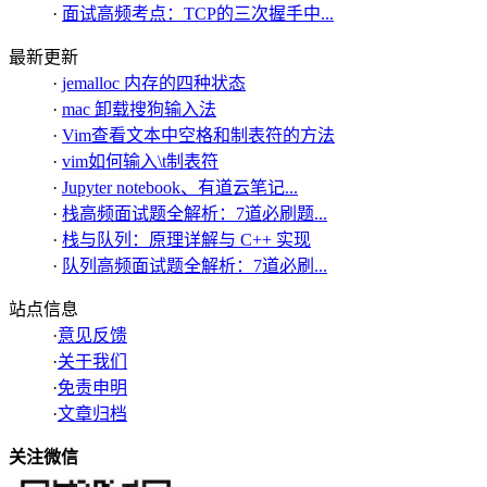
·
面试高频考点：TCP的三次握手中...
最新更新
·
jemalloc 内存的四种状态
·
mac 卸载搜狗输入法
·
Vim查看文本中空格和制表符的方法
·
vim如何输入\t制表符
·
Jupyter notebook、有道云笔记...
·
栈高频面试题全解析：7道必刷题...
·
栈与队列：原理详解与 C++ 实现
·
队列高频面试题全解析：7道必刷...
站点信息
·
意见反馈
·
关于我们
·
免责申明
·
文章归档
关注微信