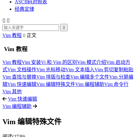
ASCII码对照表
经典定律



Vim 教程
正文

Vim 教程
Vim 教程
Vim 安装
Vi 和 Vim 的区别
Vim 模式介绍
Vim 启动方
式
Vim 文档操作
Vim 光标移动
Vim 文本插入
Vim 剪切复制粘贴
Vim 查找与替换
Vim 排版与检查
Vim 编辑多个文件
Vim 分屏编
辑
Vim 快速编辑
Vim 编辑特殊文件
Vim 编程辅助
Vim 命令行
Vim 其他
Vim 快速编辑
Vim 编程辅助
Vim 编辑特殊文件
阅读(2739)